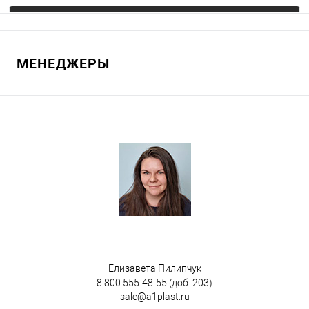
Запросить цену
МЕНЕДЖЕРЫ
В избранное
Под заказ
Цвет
Елизавета Пилипчук
8 800 555-48-55
(доб. 203)
sale@a1plast.ru