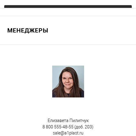
Запросить цену
МЕНЕДЖЕРЫ
В избранное
Под заказ
Цвет
Елизавета Пилипчук
8 800 555-48-55
(доб. 203)
sale@a1plast.ru