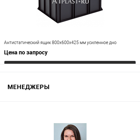
Антистатический ящик 800х600х425 мм усиленное дно
Цена по запросу
Запросить цену
МЕНЕДЖЕРЫ
В избранное
Под заказ
Цвет