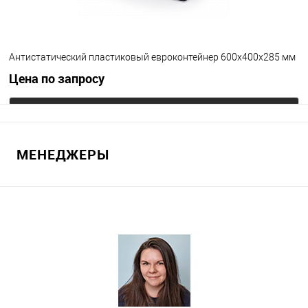
Цвет
Антистатический пластиковый евроконтейнер 600х400х285 мм
Цена по запросу
Запросить цену
МЕНЕДЖЕРЫ
В избранное
Под заказ
Цвет