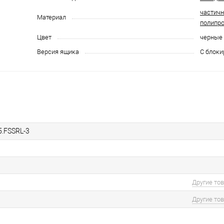
частич
Материал
полипр
Цвет
черные
Версия ящика
С блоки
5.FSSRL-3
Другие то
Другие то