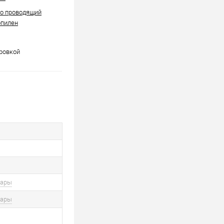
но проводящий
опилен
ровкой
вары
вары