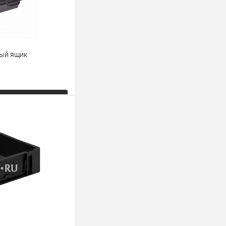
вый ящик
ь цену
К сравнению
Под заказ