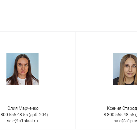
Запросить цену
 клик
К сравнению
е
Под заказ
Юлия Марченко
Ксения Старо
 800 555 48 55
(доб. 204)
8 800 555 48 55
(
sale@a1plast.ru
sale@a1plas