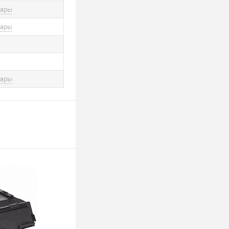
вары
вары
вары