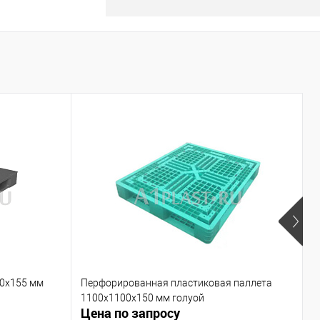
00х155 мм
Перфорированная пластиковая паллета
П
1100х1100х150 мм голуой
г
Цена по запросу
Ц