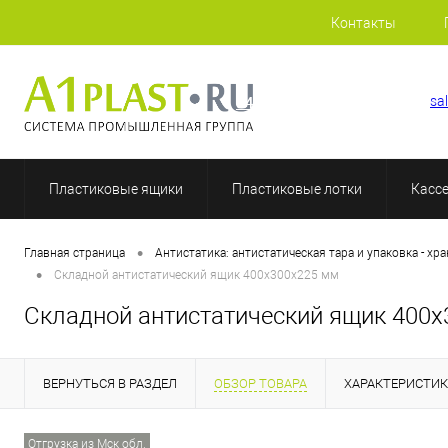
Контакты
+7 (812) 409-37-44
sa
Пластиковые ящики
Пластиковые лотки
Касс
•
Главная страница
Антистатика: антистатическая тара и упаковка - хр
•
Складной антистатический ящик 400х300х225 мм
Складной антистатический ящик 400
ВЕРНУТЬСЯ В РАЗДЕЛ
ОБЗОР ТОВАРА
ХАРАКТЕРИСТИ
Отгрузка из Мск обл.