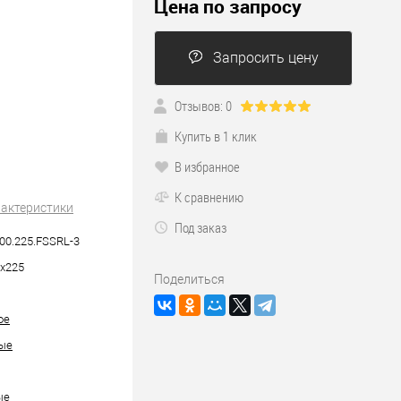
Цена по запросу
Запросить цену
Отзывов: 0
Купить в 1 клик
В избранное
К сравнению
рактеристики
Под заказ
00.225.FSSRL-3
х225
Поделиться
ое
ые
ые