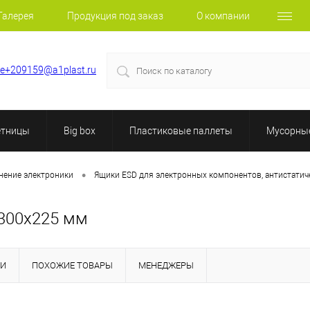
Галерея
Продукция под заказ
О компании
le+209159@a1plast.ru
етницы
Big box
Пластиковые паллеты
Мусорные
•
анение электроники
Ящики ESD для электронных компонентов, антистатич
х300х225 мм
КИ
ПОХОЖИЕ ТОВАРЫ
МЕНЕДЖЕРЫ