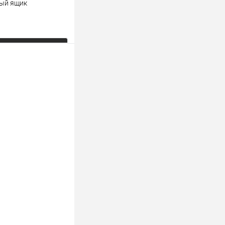
вый ящик
ь цену
К сравнению
Под заказ