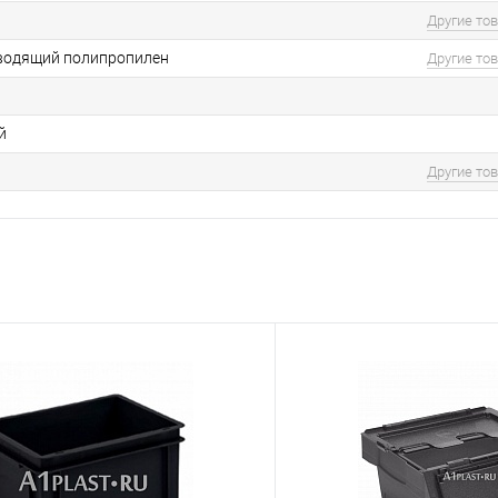
Другие то
водящий полипропилен
Другие то
й
Другие то