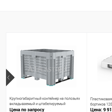
Крупногабаритный контейнер на полозьях
Пластиковая 
вкладываемый и штабелируемый
бортиков 12
Цена по запросу
Цена: 9 91
1200х1000х790 мм