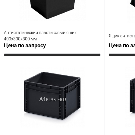
Антистатический пластиковый ящик
Ящик антист
400х300х300 мм
Цена по запросу
Цена по з
Запросить цену
Купить в 1 клик
К сравнению
Купить в 1
В избранное
Под заказ
В избранно
Цвет
Цвет