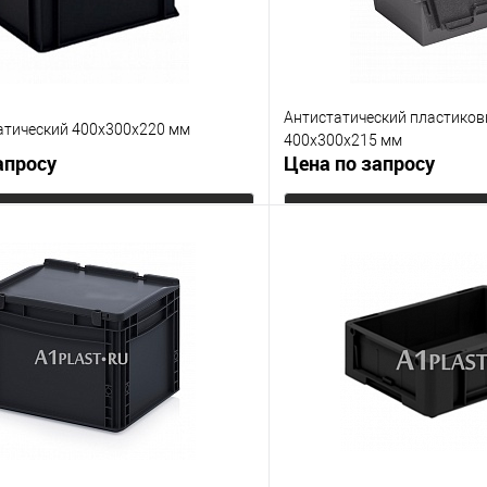
Антистатический пластико
атический 400х300х220 мм
400х300х215 мм
апросу
Цена по запросу
Запросить цену
Запросит
 клик
К сравнению
Купить в 1 клик
е
Под заказ
В избранное
Цвет