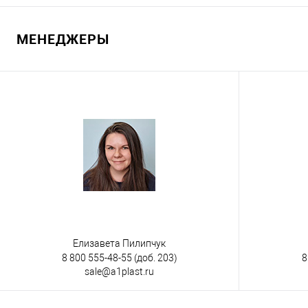
Запросить цену
МЕНЕДЖЕРЫ
Купить в 1 клик
К сравнению
Купить в 1
В избранное
Под заказ
В избранно
Цвет
Цвет
Елизавета Пилипчук
8 800 555-48-55
(доб. 203)
8
sale@a1plast.ru