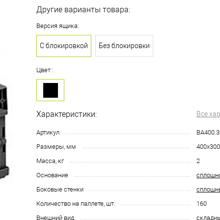
Другие варианты товара:
Версия ящика:
С блокировкой
Без блокировки
Цвет :
Характеристики:
Все ха
Артикул
BA400.3
Размеры, мм
400х300
Масса, кг
2
Основание
сплошн
Боковые стенки
сплошн
Количество на паллете, шт.
160
Внешний вид
складн