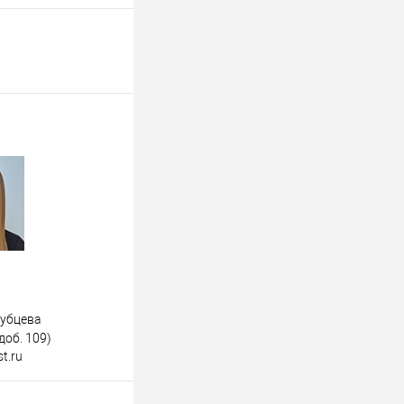
дубцева
доб. 109)
t.ru