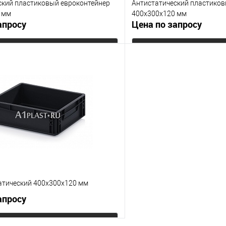
ский пластиковый евроконтейнер
Антистатический пластико
 мм
400х300х120 мм
апросу
Цена по запросу
Запросить цену
Запросит
 клик
К сравнению
Купить в 1 клик
е
Под заказ
В избранное
Цвет
атический 400х300х120 мм
апросу