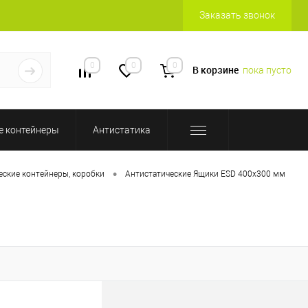
Заказать звонок
0
0
0
В корзине
пока пусто
 контейнеры
Антистатика
•
еские контейнеры, коробки
Антистатические Ящики ESD 400х300 мм