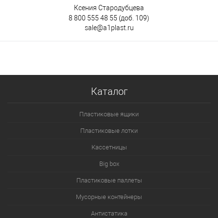
Ксения Стародубцева
8 800 555 48 55
(доб. 109)
sale@a1plast.ru
Каталог
Пластиковые ящики
Пластиковые лотки
Кассетницы
Big box
Пластиковые паллеты
Мусорные контейнеры
Антистатика