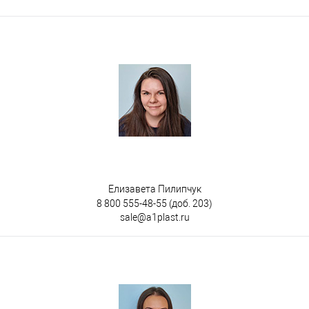
Версия ящика
С блокировкой
Без блокировки
Цвет
Елизавета Пилипчук
8 800 555-48-55
(доб. 203)
sale@a1plast.ru