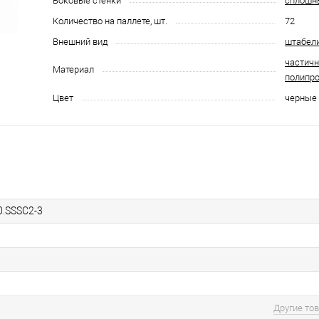
Боковые стенки
сплошн
Количество на паллете, шт.
72
Внешний вид
штабел
частич
Материал
полипр
Цвет
черные
0.SSSC2-3
Другие то