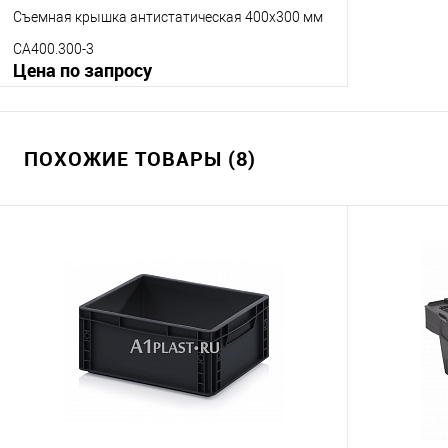
Съемная крышка антистатическая 400х300 мм
CA400.300-3
Цена по запросу
Запросить цену
ПОХОЖИЕ ТОВАРЫ (8)
Купить в 1 клик
К сравнению
В избранное
Под заказ
Исполнение крышки
стандартная
с крючками
с петлями
Цвет