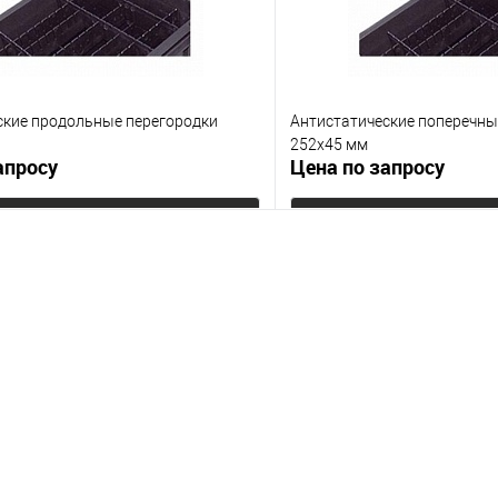
ские продольные перегородки
Антистатические поперечны
252х45 мм
апросу
Цена по запросу
Запросить цену
Запросит
 клик
К сравнению
Купить в 1 клик
е
Под заказ
В избранное
Цвет