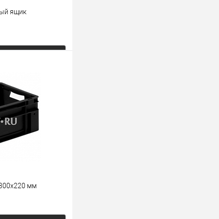
вый ящик
ь цену
К сравнению
Под заказ
х300х220 мм