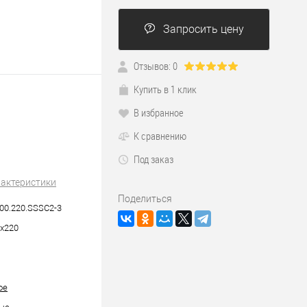
Запросить цену
Отзывов: 0
Купить в 1 клик
В избранное
К сравнению
Под заказ
рактеристики
Поделиться
00.220.SSSC2-3
х220
ое