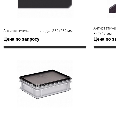
Антистатиче
Антистатическая прокладка 352х252 мм
352х47 мм
Цена по запросу
Цена по з
Запросить цену
Купить в 1 клик
К сравнению
Купить в 1
В избранное
Под заказ
В избранно
Цвет
Цвет