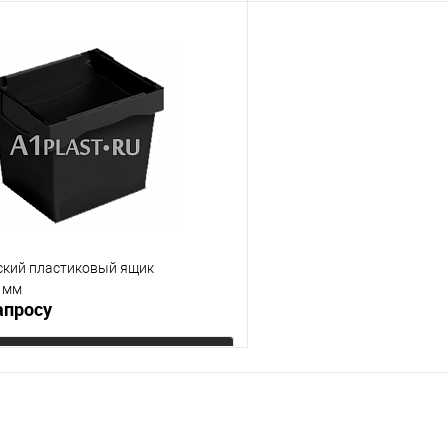
Запросить цену
Запросит
 клик
К сравнению
Купить в 1 клик
е
Под заказ
В избранное
Цвет
ский пластиковый ящик
 мм
апросу
Запросить цену
 клик
К сравнению