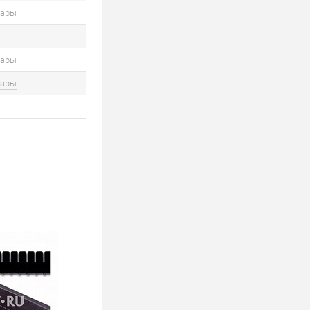
вары
вары
вары