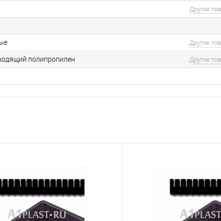
Другие то
ые
Другие то
водящий полипропилен
Другие то