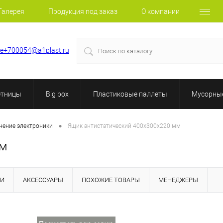
Галерея
Продукция под заказ
О компании
le+700054@a1plast.ru
етницы
Big box
Пластиковые паллеты
Мусорные
•
анение электроники
Ящик антистатический 400х300х220 мм
мм
КИ
АКСЕССУАРЫ
ПОХОЖИЕ ТОВАРЫ
МЕНЕДЖЕРЫ