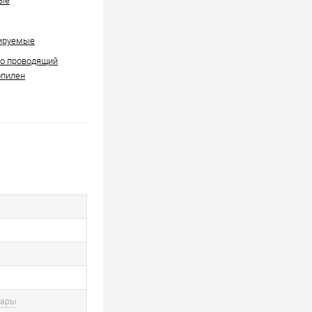
ые
ируемые
но проводящий
опилен
вары