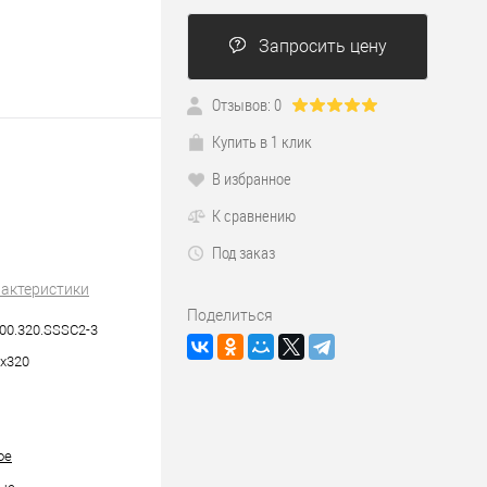
Запросить цену
Отзывов: 0
Купить в 1 клик
В избранное
К сравнению
Под заказ
рактеристики
Поделиться
00.320.SSSC2-3
х320
ое