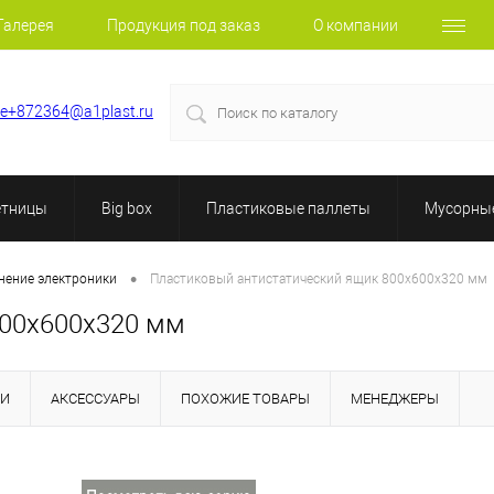
Галерея
Продукция под заказ
О компании
le+872364@a1plast.ru
етницы
Big box
Пластиковые паллеты
Мусорные
•
анение электроники
Пластиковый антистатический ящик 800х600х320 мм
800х600х320 мм
КИ
АКСЕССУАРЫ
ПОХОЖИЕ ТОВАРЫ
МЕНЕДЖЕРЫ