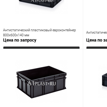
Антистатический пластиковый евроконтейнер
Антистатиче
800х600х140 мм
Цена по запросу
Цена по з
Запросить цену
Купить в 1 клик
К сравнению
Купить в 1
В избранное
Под заказ
В избранно
Цвет
Цвет