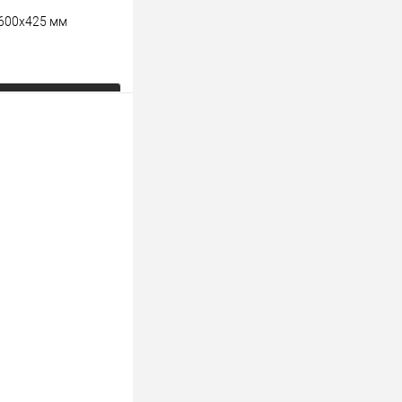
х600х425 мм
ь цену
К сравнению
Под заказ