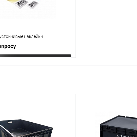
устойчивые наклейки
апросу
Запросить цену
 клик
К сравнению
е
Под заказ