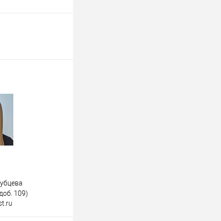
дубцева
доб. 109)
t.ru