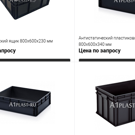
Антистатический пластиков
ский ящик 800х600х230 мм
800х600х340 мм
апросу
Цена по запросу
Запросить цену
Запросит
 клик
К сравнению
Купить в 1 клик
е
Под заказ
В избранное
Цвет