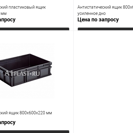
ский пластиковый ящик
Антистатический ящик 800
 мм
усиленное дно
апросу
Цена по запросу
Запросить цену
Запросит
 клик
К сравнению
Купить в 1 клик
е
Под заказ
В избранное
Цвет
ский ящик 800х600х220 мм
апросу