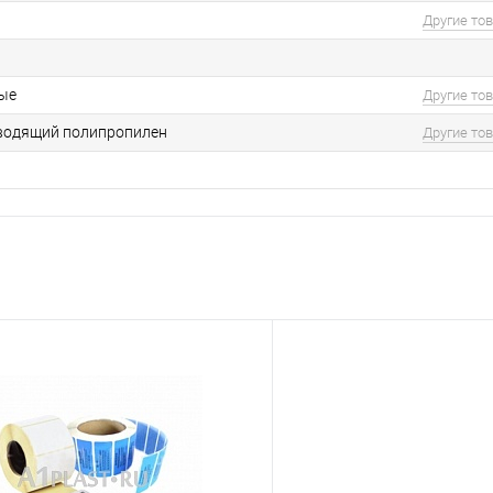
Другие то
ые
Другие то
водящий полипропилен
Другие то