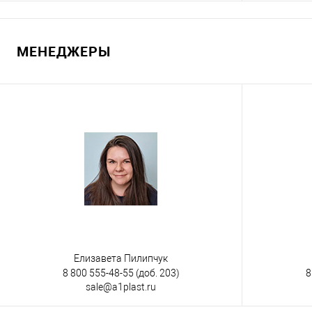
Запросить цену
МЕНЕДЖЕРЫ
Купить в 1 клик
К сравнению
Купить в 1
В избранное
Под заказ
В избранно
Цвет
Цвет
Елизавета Пилипчук
8 800 555-48-55
(доб. 203)
8
sale@a1plast.ru