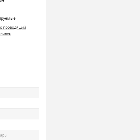
ые
ируемые
но проводящий
опилен
вары