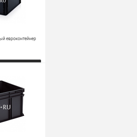
ый евроконтейнер
ь цену
К сравнению
Под заказ