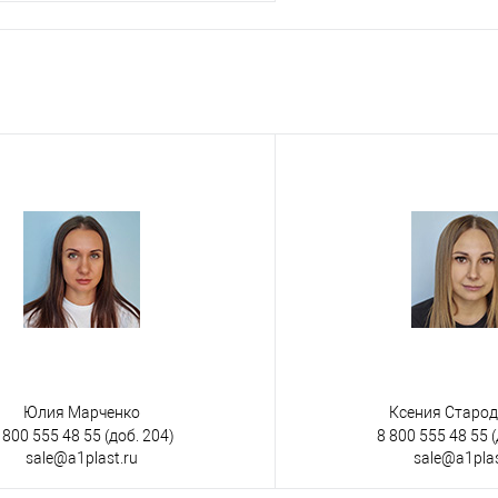
Запросить цену
 клик
К сравнению
е
Под заказ
Юлия Марченко
Ксения Старо
 800 555 48 55
(доб. 204)
8 800 555 48 55
(
sale@a1plast.ru
sale@a1plas