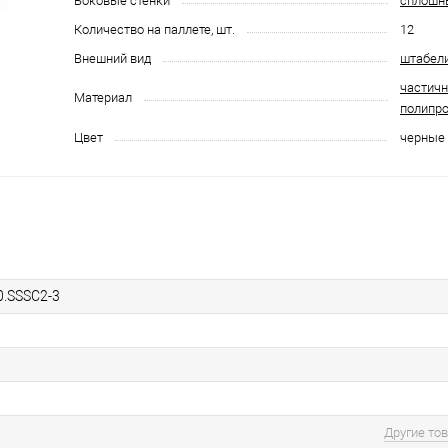
Боковые стенки
сплошн
Количество на паллете, шт.
12
Внешний вид
штабел
частич
Материал
полипр
Цвет
черные
0.SSSC2-3
Другие то