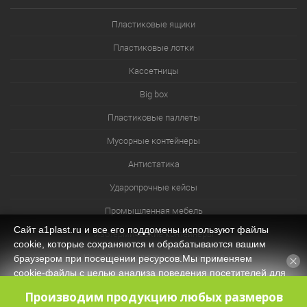
Пластиковые ящики
Пластиковые лотки
Кассетницы
Big box
Пластиковые паллеты
Мусорные контейнеры
Антистатика
Ударопрочные кейсы
Промышленная мебель
Сайт a1plast.ru и все его поддомены используют файлы
Изотермические контейнеры
cookie, которые сохраняются и обрабатываются вашим
Контейнеры для технических нужд
браузером при посещении ресурсов.Мы применяем
cookie‑файлы с целью анализа поведения посетителей для
Система хранения из лотков и ячеек
оптимизации контента и функционала, обеспечения
Производим продукцию любых размеров
корректной работы сайта. Оставаясь на нашем сайте, вы