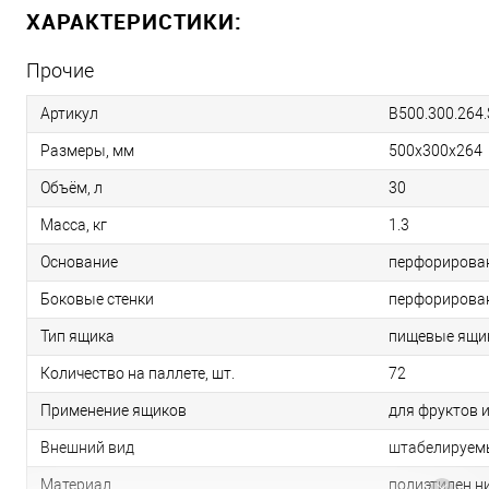
ХАРАКТЕРИСТИКИ:
Прочие
Артикул
B500.300.264
Размеры, мм
500х300х264
Объём, л
30
Масса, кг
1.3
Основание
перфорирова
Боковые стенки
перфорирова
Тип ящика
пищевые ящи
Количество на паллете, шт.
72
Применение ящиков
для фруктов 
Внешний вид
штабелируем
Материал
полиэтилен н