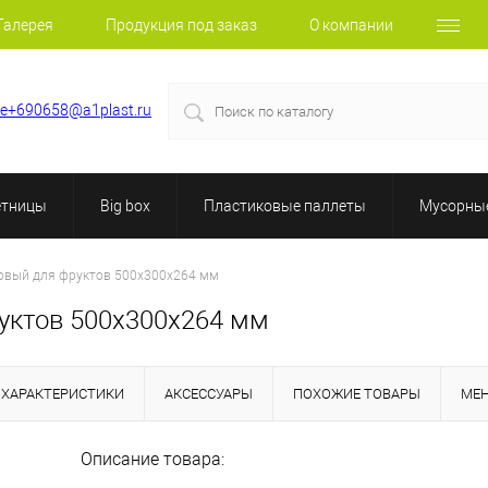
Галерея
Продукция под заказ
О компании
le+690658@a1plast.ru
етницы
Big box
Пластиковые паллеты
Мусорные
ковый для фруктов 500х300х264 мм
уктов 500х300х264 мм
ХАРАКТЕРИСТИКИ
АКСЕССУАРЫ
ПОХОЖИЕ ТОВАРЫ
МЕ
Описание товара: