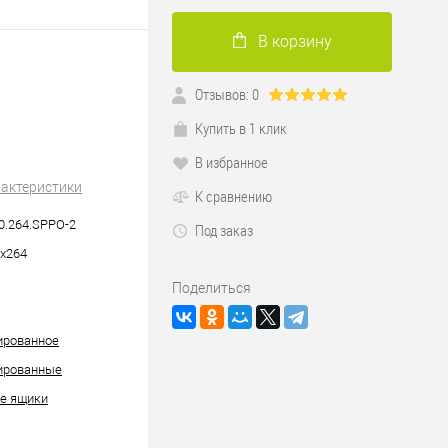
В корзину
Отзывов: 0
Купить в 1 клик
В избранное
рактеристики
К сравнению
0.264.SPPO-2
Под заказ
х264
Поделиться
ированное
ированные
е ящики