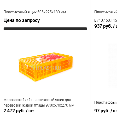
Пластиковый ящик 505х295х180 мм
Пластиковый
Цена по запросу
B740.460.145
937 руб.
/
Запросить цену
Купить в 1 клик
К сравнению
Купить в 1
В избранное
Под заказ
В избранно
Цвет
Исполнение
неморозосто
Цвет
Морозостойкий пластиковый ящик для
Пластиковый
перевозки живой птицы 970х570х270 мм
2 472 руб.
97 руб.
/ шт
/ ш