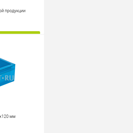
ой продукции
ину
К сравнению
Под заказ
х120 мм