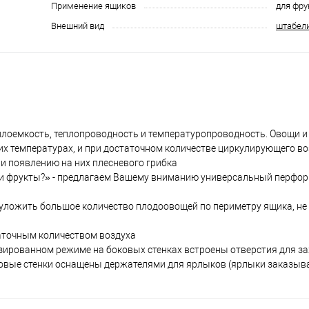
Применение ящиков
для фру
Внешний вид
штабел
лоемкость, теплопроводность и температуропроводность. Овощи и
х температурах, и при достаточном количестве циркулирующего воз
 и появлению на них плесневого грибка
ощи и фрукты?» - предлагаем Вашему вниманию универсальный перф
уложить большое количество плодоовощей по периметру ящика, не 
аточным количеством воздуха
изированном режиме на боковых стенках встроены отверстия для з
овые стенки оснащены держателями для ярлыков (ярлыки заказыв