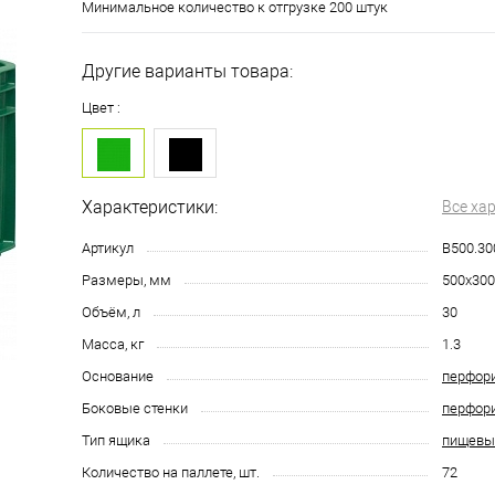
Минимальное количество к отгрузке 200 штук
Другие варианты товара:
Цвет :
Характеристики:
Все ха
Артикул
B500.30
Размеры, мм
500х300
Объём, л
30
Масса, кг
1.3
Основание
перфор
Боковые стенки
перфор
Тип ящика
пищевы
Количество на паллете, шт.
72