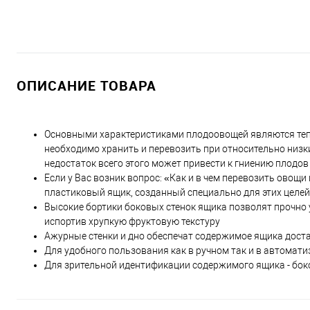
ОПИСАНИЕ ТОВАРА
Основными характеристиками плодоовощей являются теп
необходимо хранить и перевозить при относительно низки
недостаток всего этого может привести к гниению плодов
Если у Вас возник вопрос: «Как и в чем перевозить ов
пластиковый ящик, созданный специально для этих целей
Высокие бортики боковых стенок ящика позволят прочно 
испортив хрупкую фруктовую текстуру
Ажурные стенки и дно обеспечат содержимое ящика дост
Для удобного пользования как в ручном так и в автомат
Для зрительной идентификации содержимого ящика - бок