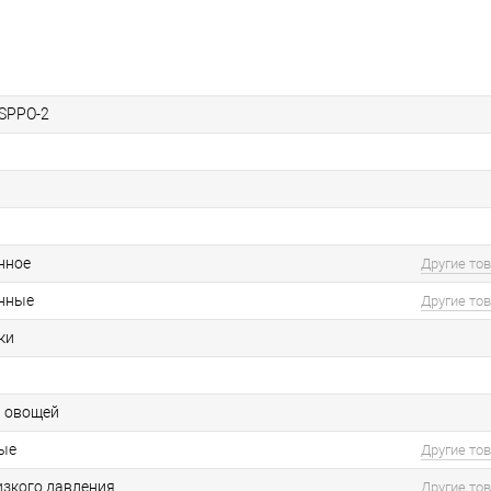
.SPPO-2
нное
Другие то
нные
Другие то
ки
и овощей
ые
Другие то
изкого давления
Другие то