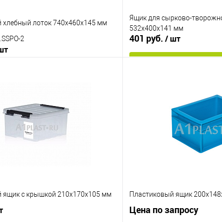
Ящик для сырково-творожн
 хлебный лоток 740х460х145 мм
532х400х141 мм
401 руб.
/ шт
.SSPO-2
 шт
В корз
В корзину
Купить в 1 клик
 клик
К сравнению
В избранное
е
Под заказ
Цвет
йкий
морозостойкий
 ящик с крышкой 210х170х105 мм
Пластиковый ящик 200х148
Цена по запросу
т