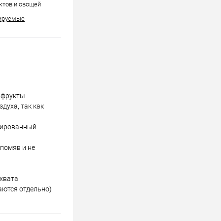
ктов и овощей
ируемые
 фрукты
духа, так как
орированный
помяв и не
ахвата
аются отдельно)