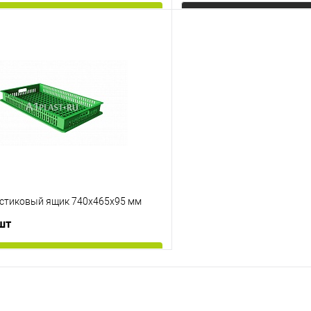
В корзину
Запросит
 клик
К сравнению
Купить в 1 клик
е
Под заказ
В избранное
Цвет
стиковый ящик 740х465х95 мм
 шт
В корзину
 клик
К сравнению