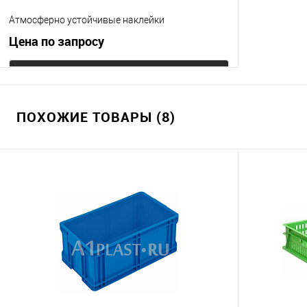
Атмосферно устойчивые наклейки
Цена по запросу
Запросить цену
ПОХОЖИЕ ТОВАРЫ (8)
Купить в 1 клик
К сравнению
В избранное
Под заказ
Цвет