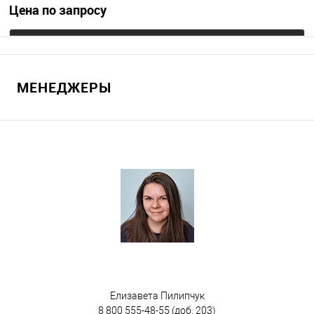
Цена по запросу
Запросить цену
МЕНЕДЖЕРЫ
В избранное
Под заказ
Цвет
Елизавета Пилипчук
8 800 555-48-55
(доб. 203)