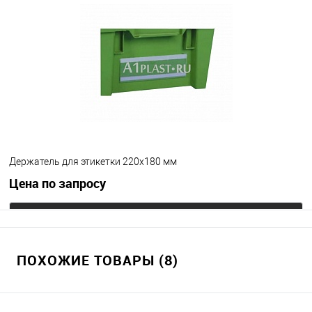
В избранное
Под заказ
Цвет
Держатель для этикетки 220х180 мм
Цена по запросу
Запросить цену
ПОХОЖИЕ ТОВАРЫ (8)
В избранное
Под заказ
Цвет