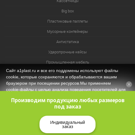
Кассетницы
Big box
Пластиковые паллеты
Мусорные контейнеры
Антистатика
Ударопрочные кейсы
Промышленная мебель
Сайт a1plast.ru и все его поддомены используют файлы
Изотермические контейнеры
cookie, которые сохраняются и обрабатываются вашим
Контейнеры для технических нужд
браузером при посещении ресурсов.Мы применяем
cookie‑файлы с целью анализа поведения посетителей для
Система хранения из лотков и ячеек
оптимизации контента и функционала, обеспечения
Производим продукцию любых размеров
корректной работы сайта. Оставаясь на нашем сайте, вы
под заказ
соглашаетесь с
Политикой защиты и обработки
персональных данных
и даёте своё согласие на обработку
персональных данных (в т.ч. через сервис Яндекс.Метрика).
Индивидуальный
заказ
Принять
КОРЗИНА
0