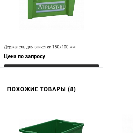
Цвет
Цвет
Держатель для этикетки 150х100 мм
Цена по запросу
Запросить цену
ПОХОЖИЕ ТОВАРЫ (8)
Купить в 1 клик
К сравнению
В избранное
Под заказ
Цвет