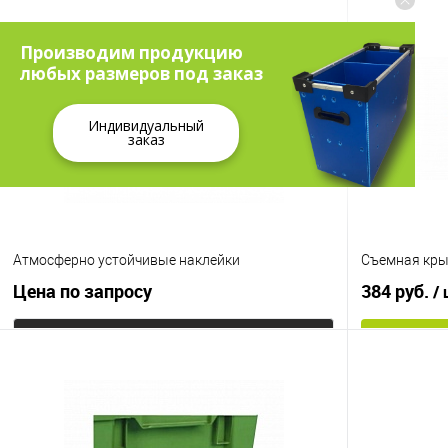
Производим продукцию
любых размеров под заказ
Индивидуальный
заказ
Атмосферно устойчивые наклейки
Съемная кры
Цена по запросу
384 руб.
/
Запросить цену
Купить в 1
Купить в 1 клик
К сравнению
В избранно
В избранное
Под заказ