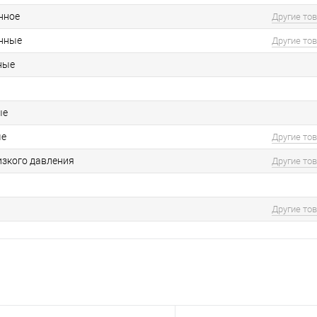
нное
Другие то
нные
Другие то
ные
ые
ые
Другие то
изкого давления
Другие то
Другие то