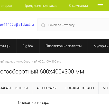
Галерея
Продукция под заказ
О компании
le+114695@a1plast.ru
етницы
Big box
Пластиковые паллеты
Мусорные
вый ящик многооборотный 600х400х300 мм
огооборотный 600х400х300 мм
ХАРАКТЕРИСТИКИ
АКСЕССУАРЫ
ПОХОЖИЕ ТОВАРЫ
МЕ
Описание товара: