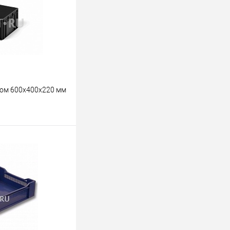
ном 600х400х220 мм
ину
К сравнению
Под заказ
учки