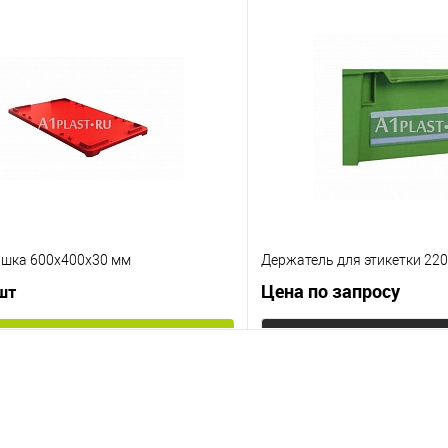
шка 600х400х30 мм
Держатель для этикетки 22
Цена по запросу
 шт
В корзину
Запросит
 клик
К сравнению
Купить в 1 клик
е
Под заказ
В избранное