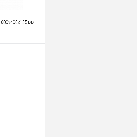
 600х400х135 мм
ину
К сравнению
Под заказ
ойкий