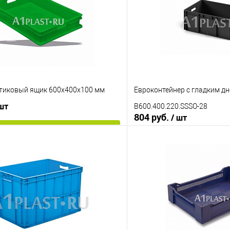
тиковый ящик 600х400х100 мм
Евроконтейнер с гладким д
 шт
B600.400.220.SSSO-28
804 руб.
/ шт
В корзину
В корз
 клик
К сравнению
Купить в 1 клик
е
Под заказ
В избранное
Ручки ящика
открытые ручки
закрытые р