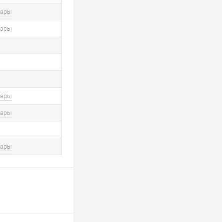
вары
вары
вары
вары
вары