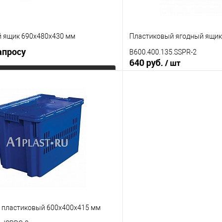
Цвет
 ящик 690x480x430 мм
Пластиковый ягодный ящик
апросу
B600.400.135.SSPR-2
640 руб.
/ шт
Запросить цену
В корз
 клик
К сравнению
Купить в 1 клик
е
Под заказ
В избранное
Исполнение
неморозостойкий
морозост
Цвет
 пластиковый 600х400х415 мм