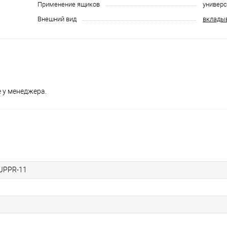
Применение ящиков
универ
Внешний вид
вклады
 у менеджера.
.JPPR-11