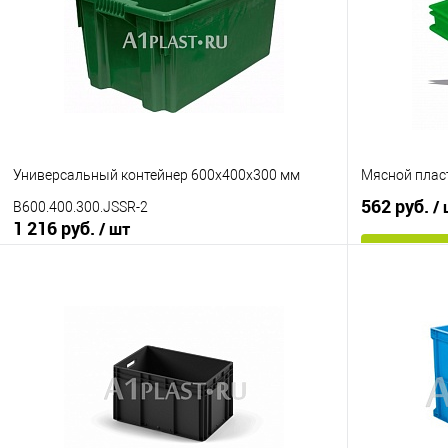
Универсальный контейнер 600х400х300 мм
Мясной плас
562 руб.
/
B600.400.300.JSSR-2
1 216 руб.
/ шт
В корзину
Купить в 1
Купить в 1 клик
К сравнению
В избранно
В избранное
Под заказ
Цвет
Исполнение
неморозостойкий
морозостойкий