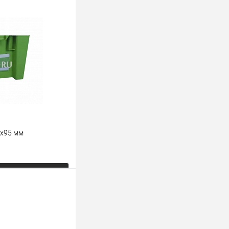
0х95 мм
ь цену
К сравнению
Под заказ