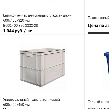
Цвет
Евроконтейнер для склада с гладким дном
Пластиковый
600х400х320 мм
Цена по з
B600.400.320.SSSO-28
1 044 руб.
/ шт
В корзину
Купить в 1
Купить в 1 клик
К сравнению
В избранно
В избранное
Под заказ
Цвет
Ручки ящика
открытые ручки
закрытые ручки
Цвет
Универсальный ящик пластиковый
Тарный ящик
600х400х450 мм