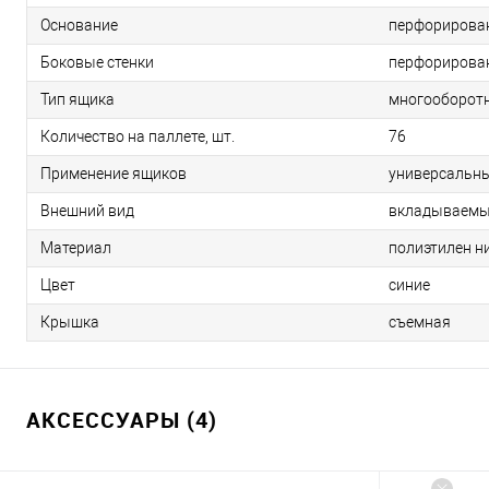
Основание
перфорирова
Боковые стенки
перфорирова
Тип ящика
многооборот
Количество на паллете, шт.
76
Применение ящиков
универсальн
Внешний вид
вкладываем
Материал
полиэтилен н
Цвет
синие
Крышка
съемная
АКСЕССУАРЫ (4)