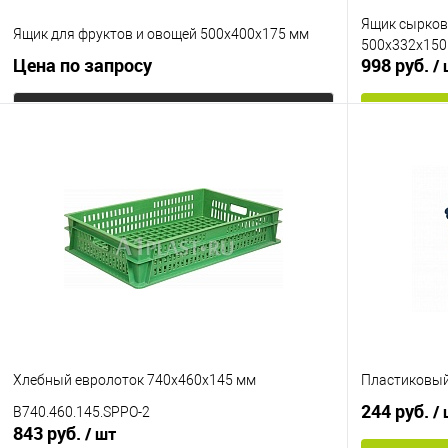
Ящик сырков
Ящик для фруктов и овощей 500х400х175 мм
500х332х150
Цена по запросу
998 руб.
/
Запросить цену
Купить в 1
Купить в 1 клик
К сравнению
В избранно
В избранное
Под заказ
Цвет
Цвет
Хлебный евролоток 740х460х145 мм
Пластиковый
244 руб.
/
B740.460.145.SPPO-2
843 руб.
/ шт