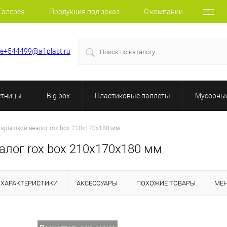
Галерея
Продукция под заказ
О компании
le+544499@a1plast.ru
етницы
Big box
Пластиковые паллеты
Мусорные
 крышкой аналог rox box 210х170х180 мм
алог rox box 210х170х180 мм
ХАРАКТЕРИСТИКИ
АКСЕССУАРЫ
ПОХОЖИЕ ТОВАРЫ
МЕ