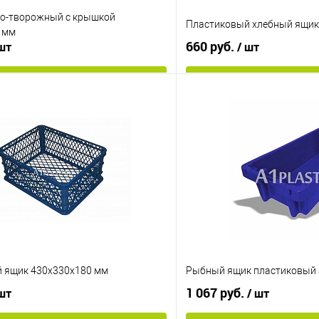
о-творожный с крышкой
Пластиковый хлебный ящик
 мм
660 руб.
 шт
/ шт
В корзину
В корз
 клик
К сравнению
Купить в 1 клик
е
Под заказ
В избранное
Цвет
 ящик 430х330х180 мм
Рыбный ящик пластиковый 
1 067 руб.
 шт
/ шт