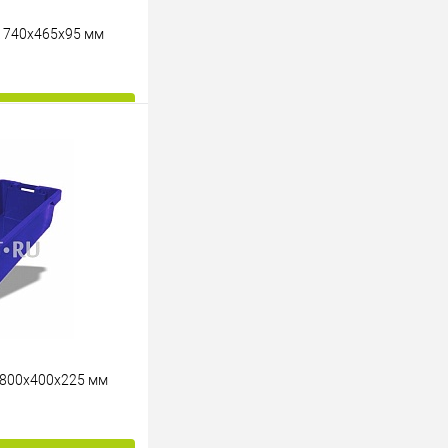
 740х465х95 мм
ину
К сравнению
Под заказ
800х400х225 мм