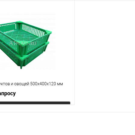
В корзину
В корз
 клик
К сравнению
Купить в 1 клик
е
Под заказ
В избранное
Цвет
уктов и овощей 500х400х120 мм
апросу
Запросить цену
 клик
К сравнению