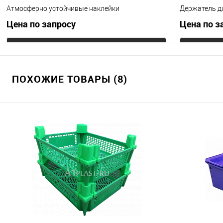
Атмосферно устойчивые наклейки
Держатель д
Цена по запросу
Цена по з
Запросить цену
ПОХОЖИЕ ТОВАРЫ (8)
Купить в 1 клик
К сравнению
Купить в 1
В избранное
Под заказ
В избранно
Цвет
Цвет