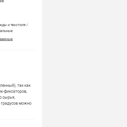
ые
жды и текстиля /
сальные
ваемые
енный), так как
ек-фиксаторов,
о сырья,
0 градусов можно