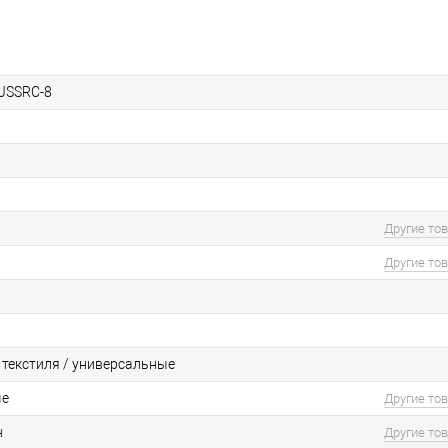
.JSSRC-8
Другие то
Другие то
 текстиля / универсальные
ые
Другие то
н
Другие то