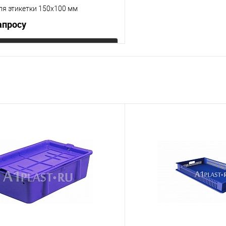
ля этикетки 150х100 мм
апросу
Запросить цену
 клик
К сравнению
е
Под заказ