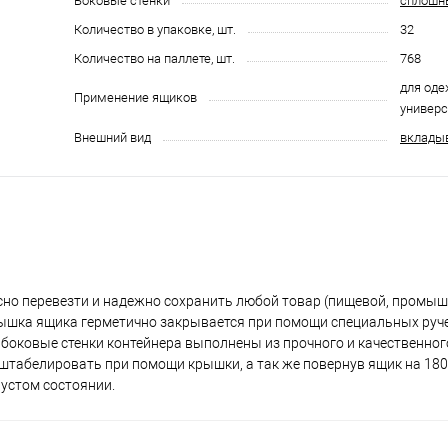
Боковые стенки
сплошн
Количество в упаковке, шт.
32
Количество на паллете, шт.
768
для оде
Применение ящиков
универ
Внешний вид
вклады
но перевезти и надежно сохранить любой товар (пищевой, промышл
рышка ящика герметично закрывается при помощи специальных руч
боковые стенки контейнера выполнены из прочного и качественног
штабелировать при помощи крышки, а так же повернув ящик на 18
пустом состоянии.