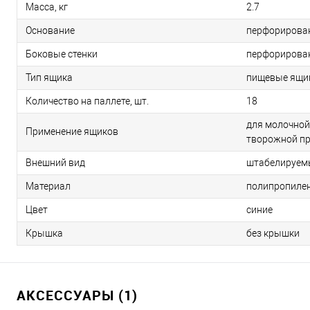
Масса, кг
2.7
Основание
перфорирова
Боковые стенки
перфорирова
Тип ящика
пищевые ящи
Количество на паллете, шт.
18
для молочной
Применение ящиков
творожной п
Внешний вид
штабелируем
Материал
полипропиле
Цвет
синие
Крышка
без крышки
АКСЕССУАРЫ (1)