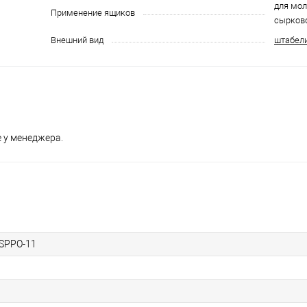
для мол
Применение ящиков
сырков
Внешний вид
штабел
 у менеджера.
.SPPO-11