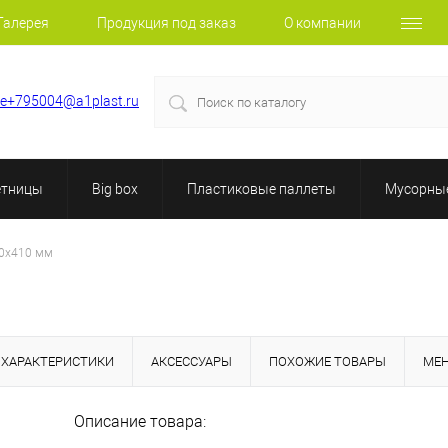
Галерея
Продукция под заказ
О компании
le+795004@a1plast.ru
етницы
Big box
Пластиковые паллеты
Мусорные
0х410 мм
ХАРАКТЕРИСТИКИ
АКСЕССУАРЫ
ПОХОЖИЕ ТОВАРЫ
МЕ
Описание товара: