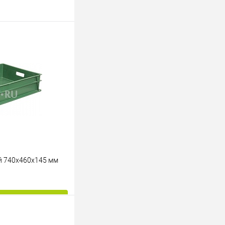
й 740х460х145 мм
ину