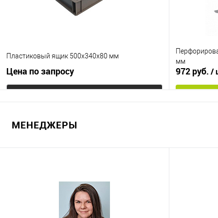
Без боковой стенки
Исполнение
неморозостойкий
Перфориров
Пластиковый ящик 500х340х80 мм
мм
Цена по запросу
972 руб.
/
Цвет
Запросить цену
МЕНЕДЖЕРЫ
Купить в 1
Купить в 1 клик
К сравнению
В избранно
В избранное
Под заказ
Цвет
Цвет