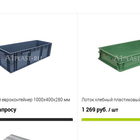
 евроконтейнер 1000х400х280 мм
Лоток хлебный пластиковы
апросу
1 269 руб.
/ шт
Запросить цену
В корз