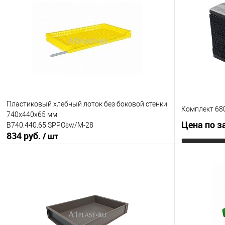
Купить в 1 клик
К сравнению
Купить в 1
В избранное
Под заказ
В избранно
Цвет
Цвет
Пластиковый хлебный лоток без боковой стенки
Комплект 68
740х440х65 мм
Цена по з
B740.440.65.SPPOsw/M-28
834 руб.
/ шт
В корзину
Купить в 1
Купить в 1 клик
К сравнению
В избранно
В избранное
Под заказ
Цвет
Версия ящика