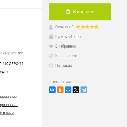
В корзину
Отзывов: 0
Купить в 1 клик
В избранное
рактеристики
К сравнению
0.410.SPPO-11
Под заказ
х410
Поделиться
ированное
ированные
е ящики