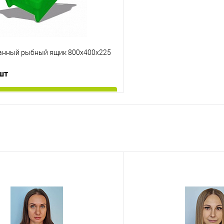
анный рыбный ящик 800х400х225
 шт
В корзину
 клик
К сравнению
е
Под заказ