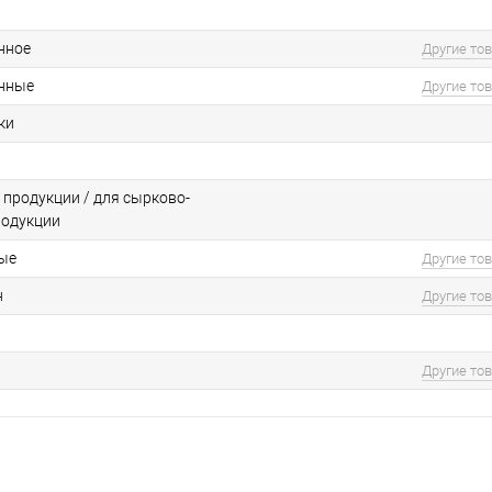
нное
Другие то
нные
Другие то
ки
 продукции / для сырково-
родукции
ые
Другие то
н
Другие то
Другие то