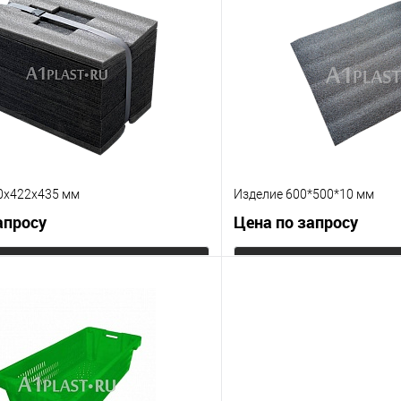
Купить в 1 клик
 клик
К сравнению
В избранное
е
Под заказ
Цвет
0х422х435 мм
Изделие 600*500*10 мм
апросу
Цена по запросу
Запросить цену
Запросит
 клик
К сравнению
Купить в 1 клик
е
Под заказ
В избранное
Цвет