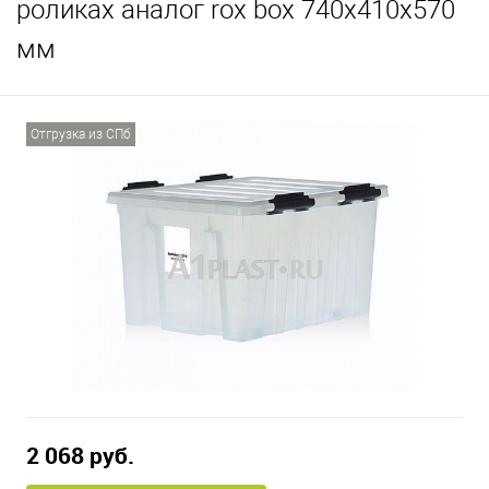
роликах аналог rox box 740х410х570
мм
Отгрузка из СПб
2 068 руб.