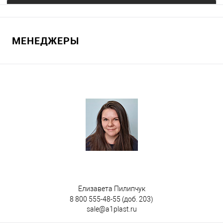
Запросить цену
МЕНЕДЖЕРЫ
В избранное
Под заказ
Цвет
Елизавета Пилипчук
8 800 555-48-55
(доб. 203)
sale@a1plast.ru