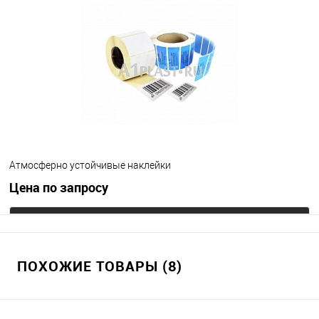
Атмосферно устойчивые наклейки
Цена по запросу
Запросить цену
ПОХОЖИЕ ТОВАРЫ (8)
В избранное
Под заказ
Цвет