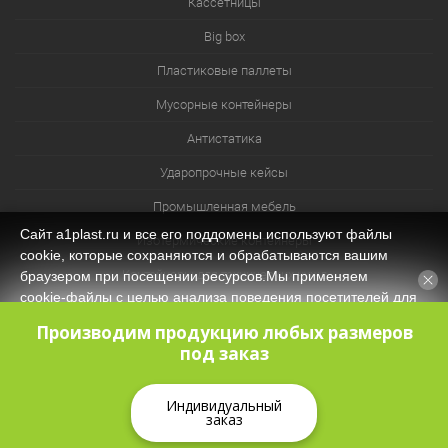
Кассетницы
Big box
Пластиковые паллеты
Мусорные контейнеры
Антистатика
Ударопрочные кейсы
Промышленная мебель
Сайт a1plast.ru и все его поддомены используют файлы
Изотермические контейнеры
cookie, которые сохраняются и обрабатываются вашим
Контейнеры для технических нужд
браузером при посещении ресурсов.Мы применяем
cookie‑файлы с целью анализа поведения посетителей для
Система хранения из лотков и ячеек
оптимизации контента и функционала, обеспечения
Производим продукцию любых размеров
корректной работы сайта. Оставаясь на нашем сайте, вы
под заказ
соглашаетесь с
Политикой защиты и обработки
персональных данных
и даёте своё согласие на обработку
персональных данных (в т.ч. через сервис Яндекс.Метрика).
Индивидуальный
заказ
Принять
КОРЗИНА
0