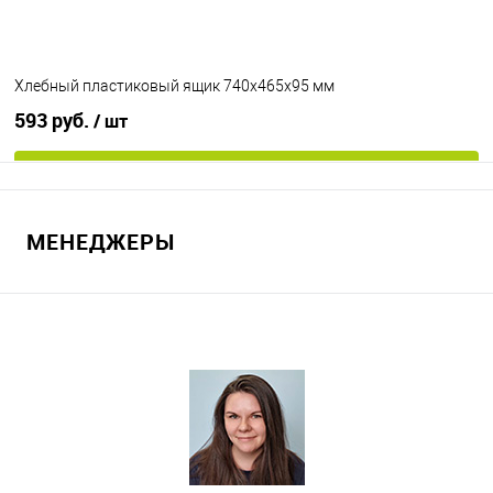
Цвет
Хлебный пластиковый ящик 740х465х95 мм
593 руб.
/ шт
В корзину
МЕНЕДЖЕРЫ
В избранное
Под заказ
Цвет