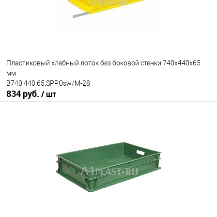
Пластиковый хлебный лоток без боковой стенки 740х440х65
мм
B740.440.65.SPPOsw/M-28
834 руб.
/ шт
В корзину
В избранное
Под заказ
Версия ящика
Без боковой стенки
Исполнение
неморозостойкий