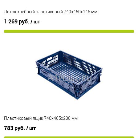
Цвет
Лоток хлебный пластиковый 740х460х145 мм
1 269 руб.
/ шт
В корзину
В избранное
Под заказ
Цвет
Пластиковый ящик 740х465х200 мм
783 руб.
/ шт