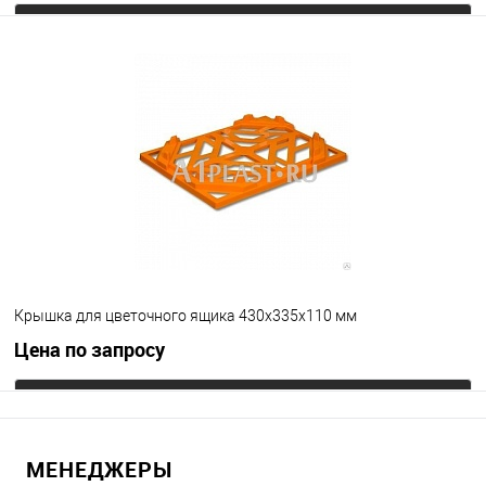
Запросить цену
В избранное
Под заказ
Цвет
Крышка для цветочного ящика 430х335х110 мм
Цена по запросу
Запросить цену
МЕНЕДЖЕРЫ
В избранное
Под заказ