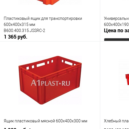
Пластиковый ящик для транспортировки
Универсальн
600х400х315 мм
600х400х190
Цена по з
B600.400.315.JSSRC-2
1 365 руб.
В корзину
Купить в 1
Купить в 1 клик
К сравнению
В избранно
В избранное
Под заказ
Цвет
Исполнение
неморозостойкий
морозостойкий
Цвет
Ящик пластиковый мясной 600х400х300 мм
Хлебный пла