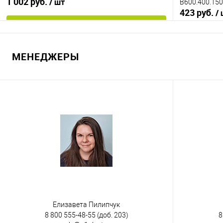
1 002 руб.
/ шт
B600.400.150
423 руб.
/
В корзину
МЕНЕДЖЕРЫ
Купить в 1 клик
К сравнению
Купить в 1
В избранное
Под заказ
В избранно
Цвет
Исполнение
неморозосто
Цвет
Елизавета Пилипчук
8 800 555-48-55
(доб. 203)
8