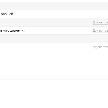
и овощей
Другие то
изкого давления
Другие то
Другие то