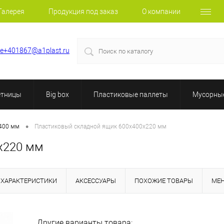
Галерея
Продукция под заказ
О компании
le+401867@a1plast.ru
етницы
Big box
Пластиковые паллеты
Мусорные
•
400 мм
Пластиковый складной ящик 600х400х220 мм
х220 мм
ХАРАКТЕРИСТИКИ
АКСЕССУАРЫ
ПОХОЖИЕ ТОВАРЫ
МЕ
Другие варианты товара: