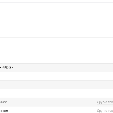
.FPPO-87
нное
Другие то
нные
Другие то