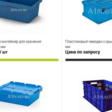
 контейнер для хранения
Пластиковый чемодан с кр
 мм
мм
Цена по запросу
/ шт
В корзину
Запросит
 клик
К сравнению
Купить в 1 клик
е
Под заказ
В избранное
Цвет