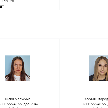
.JPPO-28
 шт
В корзину
 клик
К сравнению
е
Под заказ
йкий
морозостойкий
Юлия Марченко
Ксения Старо
 800 555 48 55
(доб. 204)
8 800 555 48 55
(