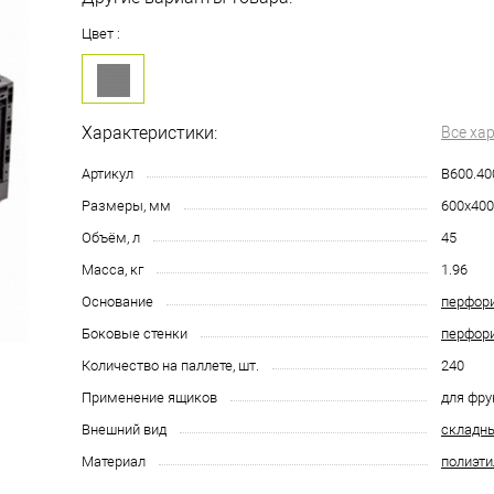
Цвет :
Характеристики:
Все ха
Артикул
B600.40
Размеры, мм
600х400
Объём, л
45
Масса, кг
1.96
Основание
перфор
Боковые стенки
перфор
Количество на паллете, шт.
240
Применение ящиков
для фру
Внешний вид
складн
Материал
полиэти