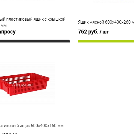
ый пластиковый ящик с крышкой
Ящик мясной 600х400х260 
 мм
апросу
762 руб.
/ шт
Запросить цену
В корз
Купить в 1 клик
 клик
К сравнению
В избранное
е
Под заказ
Цвет
стиковый ящик 600х400х150 мм