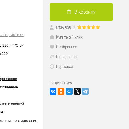
В корзину
Отзывов: 0
рактеристики
Купить в 1 клик
0.220.FPPO-87
В избранное
х220
К сравнению
Под заказ
ированное
Поделиться
ированные
ктов и овощей
ые
лен низкого давления