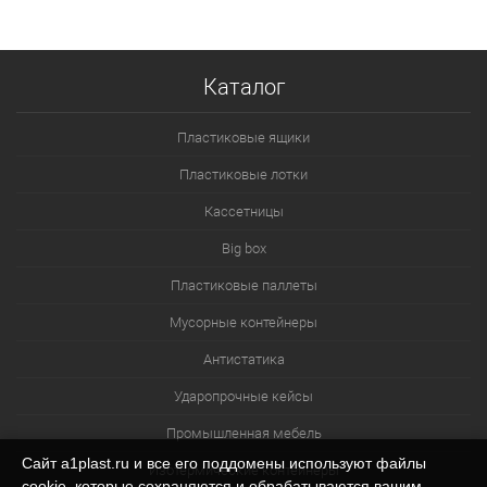
Каталог
Пластиковые ящики
Пластиковые лотки
Кассетницы
Big box
Пластиковые паллеты
Мусорные контейнеры
Антистатика
Ударопрочные кейсы
Промышленная мебель
Сайт a1plast.ru и все его поддомены используют файлы
Изотермические контейнеры
cookie, которые сохраняются и обрабатываются вашим