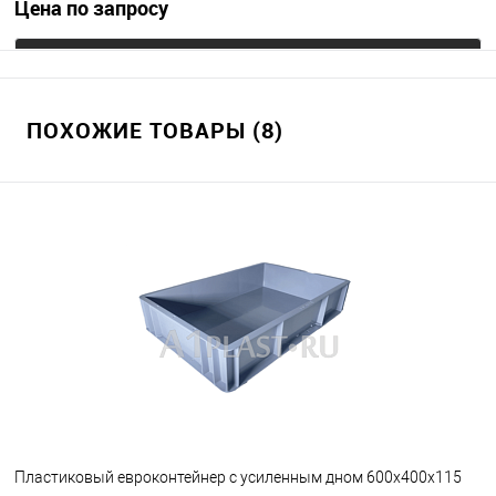
Цена по запросу
Запросить цену
ПОХОЖИЕ ТОВАРЫ (8)
В избранное
Под заказ
Цвет
Пластиковый евроконтейнер с усиленным дном 600х400х115