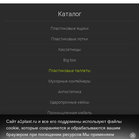
Каталог
Пластиковые ящики
Пластиковые лотки
Кассетницы
Big box
Пластиковые паллеты
Мусорные контейнеры
Антистатика
Ударопрочные кейсы
Промышленная мебель
Сайт a1plast.ru и все его поддомены используют файлы
Изотермические контейнеры
cookie, которые сохраняются и обрабатываются вашим
Контейнеры для технических нужд
браузером при посещении ресурсов.Мы применяем