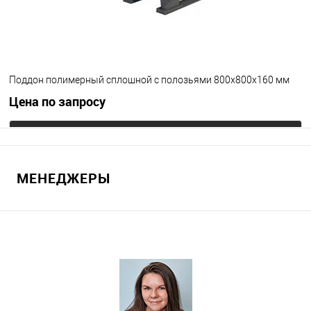
Поддон полимерный сплошной с полозьями 800х800х160 мм
Цена по запросу
Запросить цену
МЕНЕДЖЕРЫ
В избранное
Под заказ
Цвет