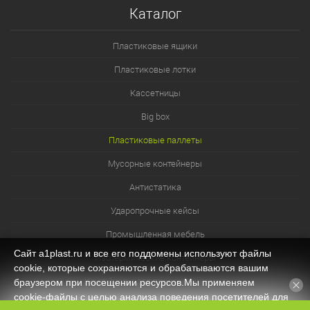
Каталог
Пластиковые ящики
Пластиковые лотки
Кассетницы
Big box
Пластиковые паллеты
Мусорные контейнеры
Антистатика
Ударопрочные кейсы
Промышленная мебель
Сайт a1plast.ru и все его поддомены используют файлы
Изотермические контейнеры
cookie, которые сохраняются и обрабатываются вашим
Контейнеры для технических нужд
браузером при посещении ресурсов.Мы применяем
cookie‑файлы с целью анализа поведения посетителей для
Система хранения из лотков и ячеек