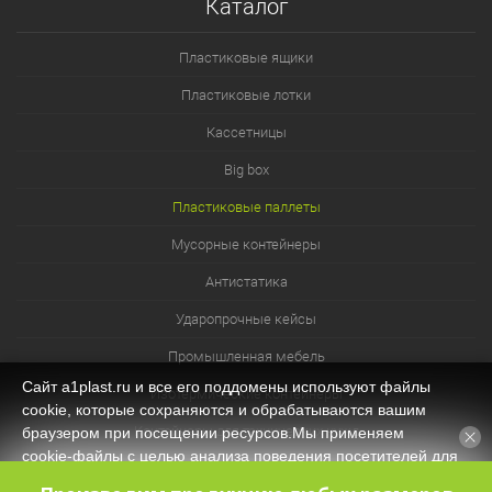
Каталог
Пластиковые ящики
Пластиковые лотки
Кассетницы
Big box
Пластиковые паллеты
Мусорные контейнеры
Антистатика
Ударопрочные кейсы
Промышленная мебель
Сайт a1plast.ru и все его поддомены используют файлы
Изотермические контейнеры
cookie, которые сохраняются и обрабатываются вашим
Контейнеры для технических нужд
браузером при посещении ресурсов.Мы применяем
cookie‑файлы с целью анализа поведения посетителей для
Система хранения из лотков и ячеек
оптимизации контента и функционала, обеспечения