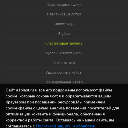
Пластиковые ящики
Пластиковые лотки
Кассетницы
Big box
Пластиковые паллеты
Мусорные контейнеры
Антистатика
Ударопрочные кейсы
Промышленная мебель
Сайт a1plast.ru и все его поддомены используют файлы
Изотермические контейнеры
cookie, которые сохраняются и обрабатываются вашим
Контейнеры для технических нужд
браузером при посещении ресурсов.Мы применяем
cookie‑файлы с целью анализа поведения посетителей для
Система хранения из лотков и ячеек
оптимизации контента и функционала, обеспечения
корректной работы сайта. Оставаясь на нашем сайте, вы
соглашаетесь с
Политикой защиты и обработки