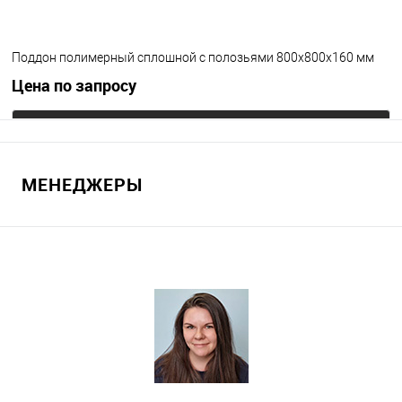
Поддон полимерный сплошной с полозьями 800х800х160 мм
Цена по запросу
Запросить цену
МЕНЕДЖЕРЫ
В избранное
Под заказ
Цвет