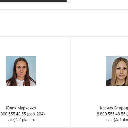
Запросить цену
 клик
К сравнению
е
Под заказ
Юлия Марченко
Ксения Старо
 800 555 48 55
(доб. 204)
8 800 555 48 55
(
sale@a1plast.ru
sale@a1plas