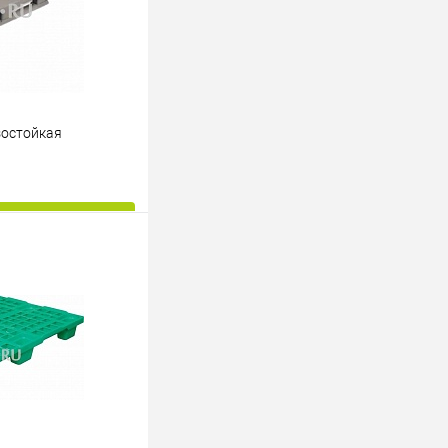
зостойкая
ину
К сравнению
Под заказ