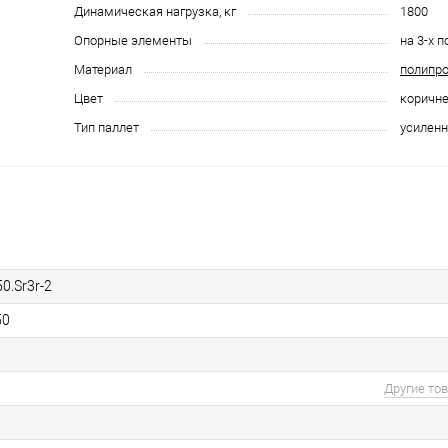
Динамическая нагрузка, кг
1800
Опорные элементы
на 3-х 
Материал
полипр
Цвет
коричн
Тип паллет
усилен
0.Sr3r-2
50
Другие то