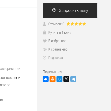
Запросить цену
Отзывов: 0
Купить в 1 клик
В избранное
К сравнению
Под заказ
рактеристики
Поделиться
000.150.Sr3r-2
00х150
ая