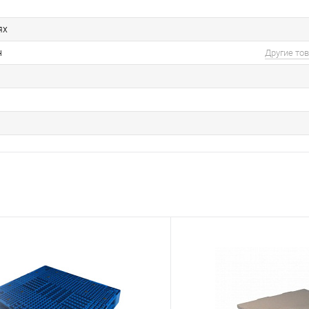
ях
н
Другие то