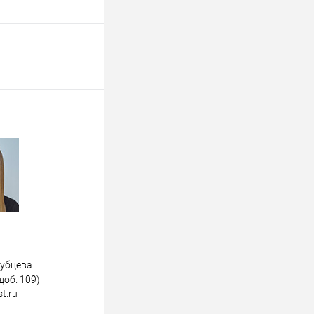
дубцева
доб. 109)
t.ru