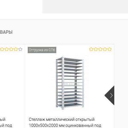
ОВАРЫ
Отгрузка из СПб
Отгру
тый
Стеллаж металлический открытый
Стел
ый под
1000х500х2000 мм оцинкованный под
1000