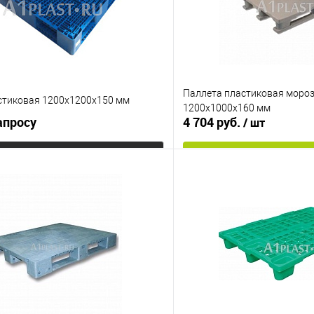
Паллета пластиковая моро
стиковая 1200х1200х150 мм
1200х1000х160 мм
апросу
4 704 руб.
/ шт
Запросить цену
В корз
Купить в 1 клик
 клик
К сравнению
В избранное
е
Под заказ
Опорные элементы
на 3-х полозьях
Исполнение