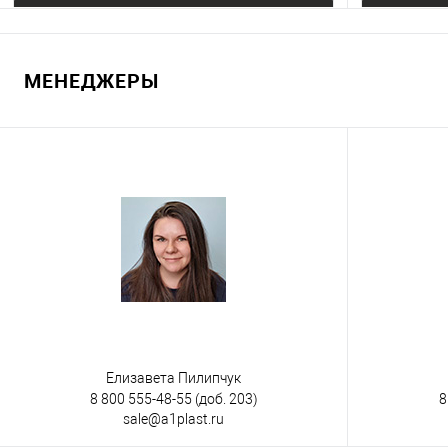
Запросить цену
МЕНЕДЖЕРЫ
Купить в 1 клик
К сравнению
Купить в 1
В избранное
Под заказ
В избранно
Цвет
Цвет
Елизавета Пилипчук
8 800 555-48-55
(доб. 203)
8
sale@a1plast.ru