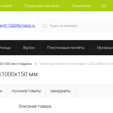
Галерея
Продукция под заказ
О компании
le+911560@a1plast.ru
етницы
Big box
Пластиковые паллеты
Мусорные
•
0х1000 мм и поддоны
Усиленная паллета пластиковая 1200х1000х150 м
0х1000х150 мм
КИ
ПОХОЖИЕ ТОВАРЫ
МЕНЕДЖЕРЫ
Описание товара: