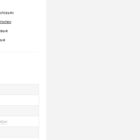
полозьях
опилен
евые
ные
вары