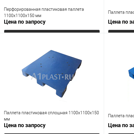
Перфорированная пластиковая паллета
Паллета пла
1100х1100х150 мм
Цена по запросу
Цена по з
Запросить цену
Купить в 1 клик
К сравнению
Купить в 1
В избранное
Под заказ
В избранно
Цвет
Опорные эле
на 3-х полозь
Цвет
Паллета пластиковая сплошная 1100х1100х150
Паллета пла
мм
Цена по запросу
Цена по з