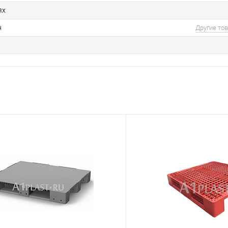
ях
н
Другие то