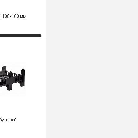
х1100х160 мм
ь цену
К сравнению
Под заказ
 бутылей