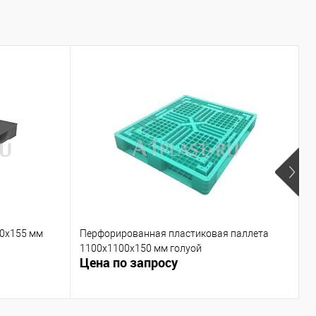
00х155 мм
Перфорированная пластиковая паллета
П
1100х1100х150 мм голуой
г
Цена по запросу
Ц