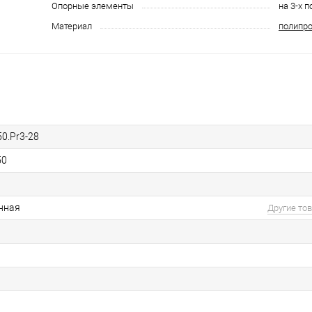
Опорные элементы
на 3-х 
Материал
полипр
0.Pr3-28
50
нная
Другие то