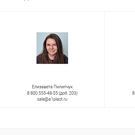
В избранно
В избранное
Под заказ
Опорные эле
Опорные элементы
на ножках
на 3-х полозьях
Исполнение
Цвет
морозостойк
Цвет
Елизавета Пилипчук
8 800 555-48-55
(доб. 203)
8
sale@a1plast.ru