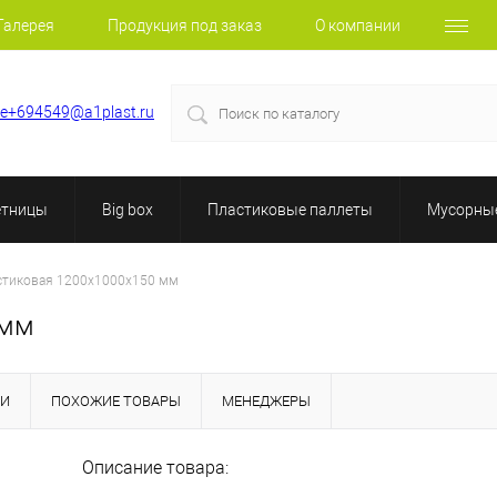
Галерея
Продукция под заказ
О компании
le+694549@a1plast.ru
етницы
Big box
Пластиковые паллеты
Мусорные
стиковая 1200х1000х150 мм
 мм
КИ
ПОХОЖИЕ ТОВАРЫ
МЕНЕДЖЕРЫ
Описание товара: