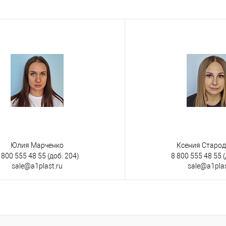
е
Под заказ
менты
ий
Юлия Марченко
Ксения Старо
 800 555 48 55
(доб. 204)
8 800 555 48 55
(
sale@a1plast.ru
sale@a1plas