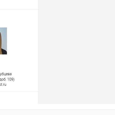
дубцева
доб. 109)
t.ru