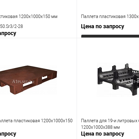
стиковая 1200х1000х150 мм
Паллета пластиковая 1300
Цена по запросу
50.Sr3/2-28
апросу
Запросит
Запросить цену
Купить в 1 клик
 клик
К сравнению
В избранное
е
Под заказ
Цвет
менты
ях
аллеты
аллета пластиковая 1200х1000х150
Паллета для 19-и литровых
рубы
усиление 1 труба
1200х1000х388 мм
апросу
Цена по запросу