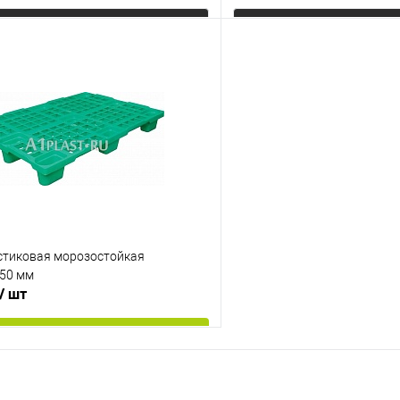
Запросить цену
Запросит
 клик
К сравнению
Купить в 1 клик
е
Под заказ
В избранное
менты
Опорные элементы
ях
на ножках
Цвет
стиковая морозостойкая
50 мм
/ шт
В корзину
 клик
К сравнению