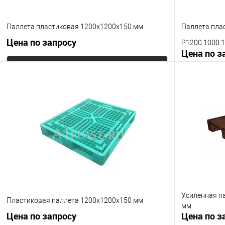
Паллета пластиковая 1200х1200х150 мм
Паллета пла
Цена по запросу
P1200.1000.1
Цена по з
Запросить цену
Купить в 1 клик
К сравнению
Купить в 1
В избранное
Под заказ
В избранно
Цвет
Опорные эле
на 3-х полозь
Исполнение п
Усиленная п
усиление 2 т
Пластиковая паллета 1200х1200х150 мм
мм
Цена по запросу
Цена по з
Цвет