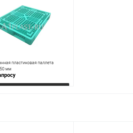
 клик
К сравнению
Купить в 1 клик
е
Под заказ
В избранное
менты
Опорные элементы
на 3-х полозьях
ий
нная пластиковая паллета
50 мм
апросу
Запросить цену
 клик
К сравнению
е
Под заказ