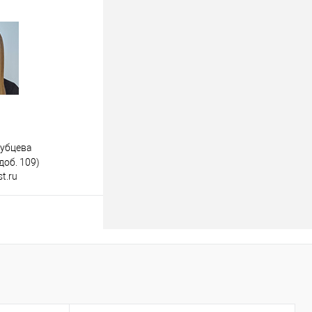
дубцева
доб. 109)
t.ru