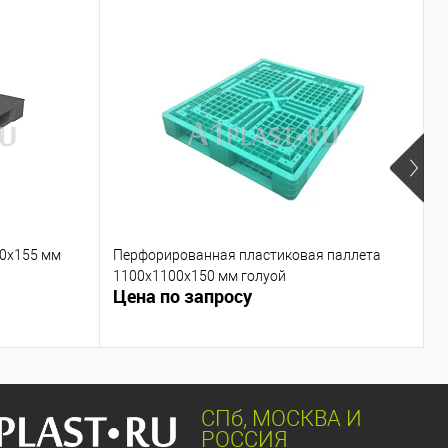
00х155 мм
Перфорированная пластиковая паллета
П
1100х1100х150 мм голуой
г
Цена по запросу
Ц
СПб, МОСКВА И
РОССИЯ