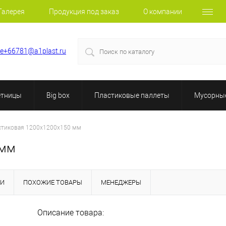
Галерея
Продукция под заказ
О компании
le+66781@a1plast.ru
етницы
Big box
Пластиковые паллеты
Мусорные
стиковая 1200х1200х150 мм
 мм
КИ
ПОХОЖИЕ ТОВАРЫ
МЕНЕДЖЕРЫ
Описание товара: