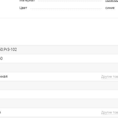
Материал
полипр
Цвет
синие
50.Pr3-102
50
нная
Другие то
н
Другие то