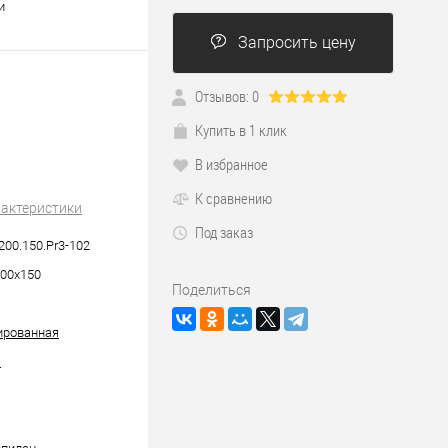
и
Запросить цену
Отзывов: 0
Купить в 1 клик
В избранное
К сравнению
рактеристики
Под заказ
200.150.Pr3-102
00х150
Поделиться
ированная
я