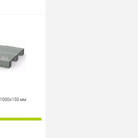
ину
К сравнению
Под заказ
ьях
х1000х150 мм
ину