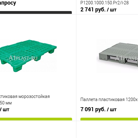
апросу
P1200.1000.150.Pr2/l-28
2 741 руб.
/ шт
Запросить цену
В корз
 клик
К сравнению
Купить в 1 клик
е
Под заказ
В избранное
Опорные элементы
на 2-х полозьях
на 3-х полоз
Цвет
стиковая морозостойкая
Паллета пластиковая 1200
50 мм
7 091 руб.
/ шт
/ шт
В корзину
В корз