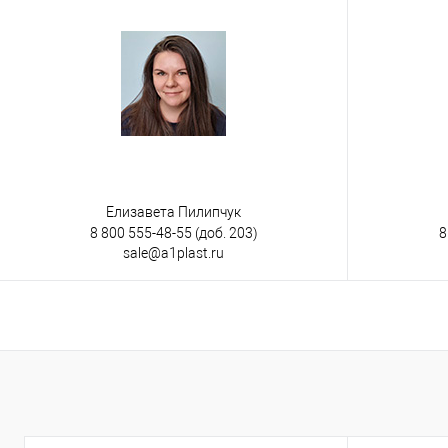
на ножках
Цвет
Елизавета Пилипчук
8 800 555-48-55
(доб. 203)
8
sale@a1plast.ru