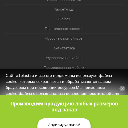
Кассетницы
Big box
Пластиковые паллеты
Мусорные контейнеры
Антистатика
Ударопрочные кейсы
Промышленная мебель
Сайт a1plast.ru и все его поддомены используют файлы
Изотермические контейнеры
cookie, которые сохраняются и обрабатываются вашим
Контейнеры для технических нужд
браузером при посещении ресурсов.Мы применяем
cookie‑файлы с целью анализа поведения посетителей для
Система хранения из лотков и ячеек
оптимизации контента и функционала, обеспечения
Производим продукцию любых размеров
корректной работы сайта. Оставаясь на нашем сайте, вы
под заказ
соглашаетесь с
Политикой защиты и обработки
персональных данных
и даёте своё согласие на обработку
персональных данных (в т.ч. через сервис Яндекс.Метрика).
Индивидуальный