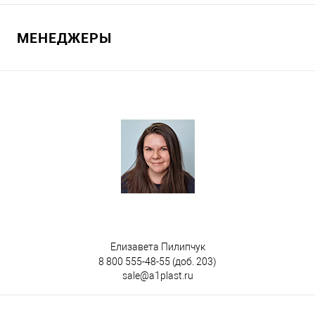
В корзину
МЕНЕДЖЕРЫ
В избранное
Под заказ
Цвет
Елизавета Пилипчук
8 800 555-48-55
(доб. 203)
sale@a1plast.ru