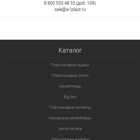
8 800 555 48 55
(доб. 109)
sale@a1plast.ru
Каталог
Пластиковые ящики
Пластиковые лотки
Кассетницы
Big box
Пластиковые паллеты
Мусорные контейнеры
Антистатика
Ударопрочные кейсы