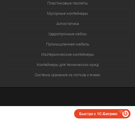
Пластиковые паллеты
Мусорные контейнеры
Антистатика
Ударопрочные кейсы
Промышленная мебель
Изотермические контейнеры
Контейнеры для технических нужд
Система хранения из лотков и ячеек
Быстро с 1С-Битрикс