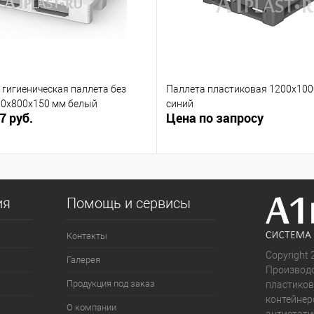
гигиеническая паллета без
Паллета пластиковая 1200х10
00х800х150 мм белый
синий
7 руб.
Цена по запросу
ия
Помощь и сервисы
Контакты
Copyright 
Галерея
Производс
Продукция под заказ
пластиков
контейнер
О компании