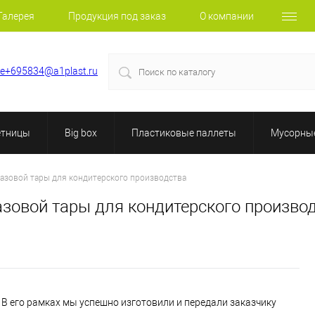
Галерея
Продукция под заказ
О компании
le+695834@a1plast.ru
етницы
Big box
Пластиковые паллеты
Мусорные
азовой тары для кондитерского производства
зовой тары для кондитерского произво
 В его рамках мы успешно изготовили и передали заказчику