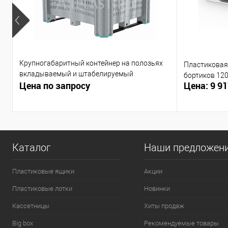
Крупногабаритный контейнер на полозьях
Пластиковая 
вкладываемый и штабелируемый
бортиков 12
Цена по запросу
Цена: 9 91
1200х1000х790 мм
Каталог
Наши предложен
Пластиковые ящики
Акции
Пластиковые лотки
Новинки
Кассетницы
Хиты продаж
Big box
Рекомендуемые товары