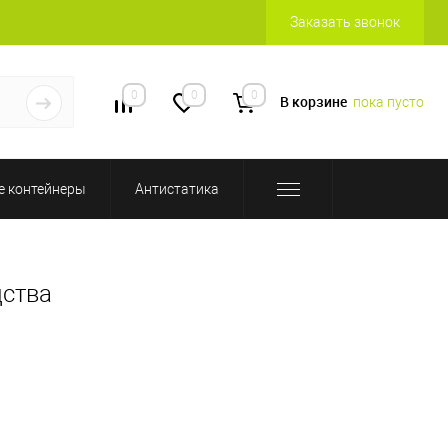
Заказать звонок
0
0
0
В корзине
пока пусто
 контейнеры
Антистатика
дства