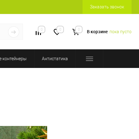
Заказать звонок
0
0
0
В корзине
пока пусто
 контейнеры
Антистатика