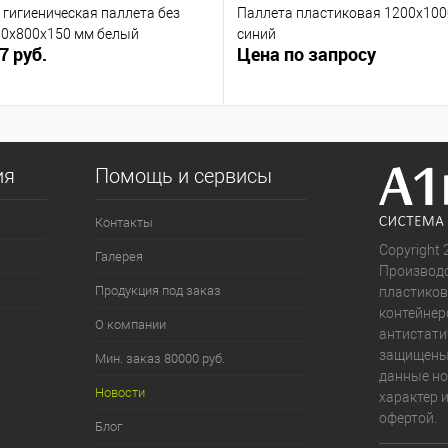
гигиеническая паллета без
Паллета пластиковая 1200х10
00х800х150 мм белый
синий
7 руб.
Цена по запросу
ия
Помощь и сервисы
Контакты
Copyright 
Галерея
Производс
Продукция под заказ
пластиков
контейнер
О компании
антистати
защищены.
Мин. заказ 80000 руб.
данные н
Новости
характер 
офертой.
Блог