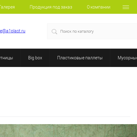
Галерея
Продукция под заказ
О компании
le@a1plast.ru
етницы
Big box
Пластиковые паллеты
Мусорные