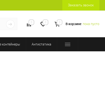
Заказать звонок
0
0
0
В корзине
пока пусто
 контейнеры
Антистатика