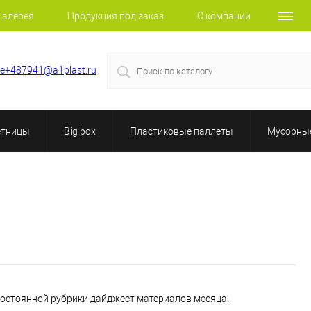
Галерея
Продукция под заказ
О компании
le+487941@a1plast.ru
етницы
Big box
Пластиковые паллеты
Мусорные
постоянной рубрики дайджест материалов месяца!