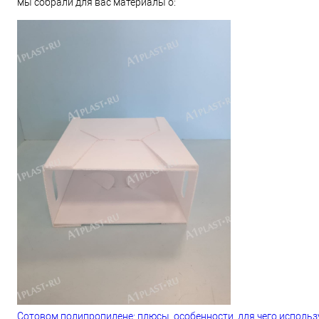
мы собрали для вас материалы о:
Сотовом полипропилене: плюсы, особенности, для чего использ