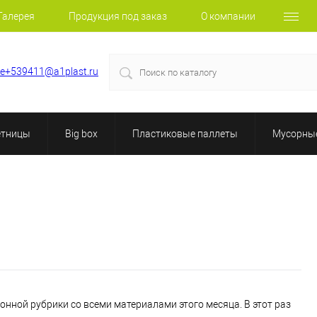
Галерея
Продукция под заказ
О компании
le+539411@a1plast.ru
етницы
Big box
Пластиковые паллеты
Мусорные
онной рубрики со всеми материалами этого месяца. В этот раз