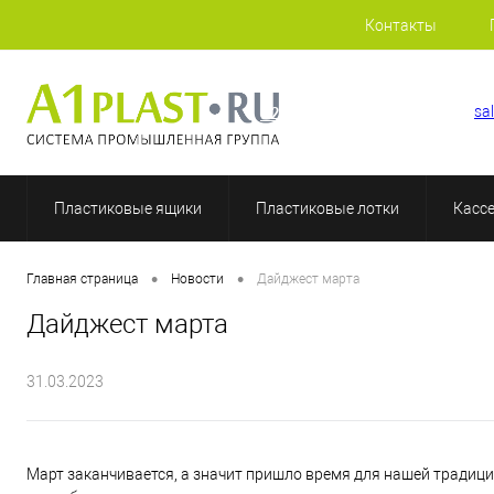
Контакты
+7 (812) 507-69-52
sa
Пластиковые ящики
Пластиковые лотки
Касс
•
•
Главная страница
Новости
Дайджест марта
Дайджест марта
31.03.2023
Март заканчивается, а значит пришло время для нашей традици