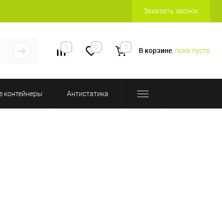
Заказать звонок
0
0
0
В корзине
пока пусто
 контейнеры
Антистатика