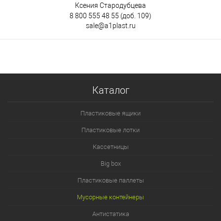
Ксения Стародубцева
8 800 555 48 55
(доб. 109)
sale@a1plast.ru
Каталог
Пластиковые ящики
Пластиковые лотки
Кассетницы
Big box
Пластиковые паллеты
Мусорные контейнеры
Антистатика