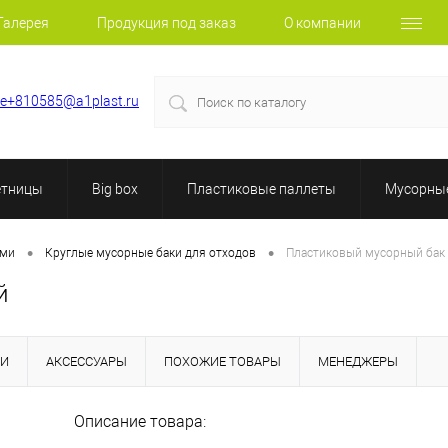
Галерея
Продукция под заказ
О компании
le+810585@a1plast.ru
етницы
Big box
Пластиковые паллеты
Мусорные
•
•
ами
Круглые мусорные баки для отходов
Пластиковый мусорный бак 
й
КИ
АКСЕССУАРЫ
ПОХОЖИЕ ТОВАРЫ
МЕНЕДЖЕРЫ
Описание товара: