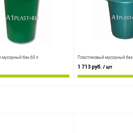
В избранное
е
Под заказ
Цвет
 мусорный бак 60 л
Пластиковый мусорный бак 
1 713 руб.
/ шт
В корзину
В корз
 клик
К сравнению
Купить в 1 клик
е
Под заказ
В избранное
Цвет