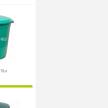
70 л
ину
К сравнению