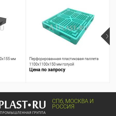
00х155 мм
Перфорированная пластиковая паллета
П
1100х1100х150 мм голуой
г
Цена по запросу
Ц
СПб, МОСКВА И
РОССИЯ