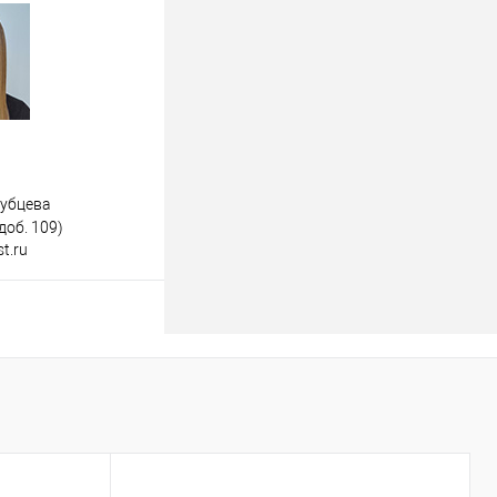
дубцева
доб. 109)
t.ru