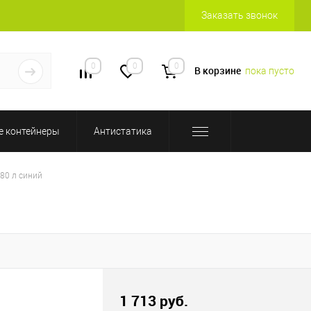
Заказать звонок
0
0
0
В корзине
пока пусто
 контейнеры
Антистатика
80 л синий
1 713 руб.