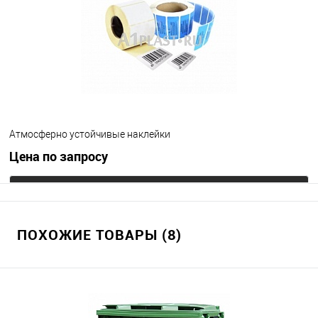
Атмосферно устойчивые наклейки
Цена по запросу
Запросить цену
ПОХОЖИЕ ТОВАРЫ (8)
В избранное
Под заказ
Цвет