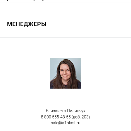
Запросить цену
МЕНЕДЖЕРЫ
В избранное
Под заказ
Опорные элементы
на 2-х колесах
на 3-х колесах
Цвет
Елизавета Пилипчук
8 800 555-48-55
(доб. 203)
sale@a1plast.ru