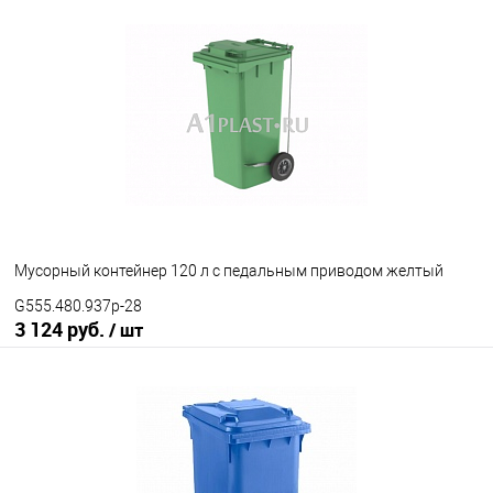
В корзину
В избранное
Под заказ
Исполнение контейнера
с крышкой
крышка в крышке
Цвет
Мусорный контейнер 120 л с педальным приводом желтый
G555.480.937p-28
3 124 руб.
/ шт
В корзину
В избранное
Под заказ
Наличие привода