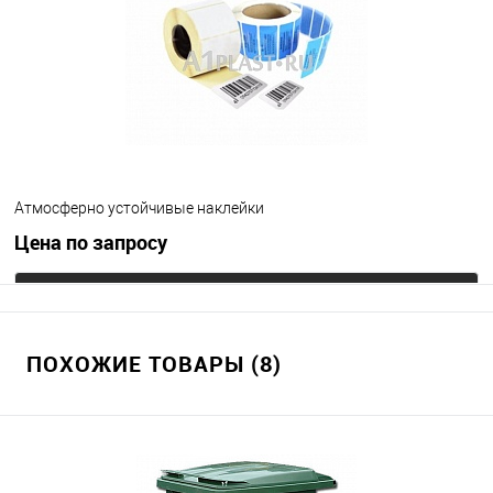
Атмосферно устойчивые наклейки
Цена по запросу
Запросить цену
ПОХОЖИЕ ТОВАРЫ (8)
В избранное
Под заказ
Цвет