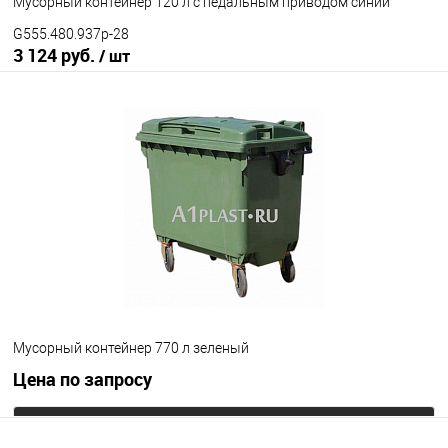
Мусорный контейнер 120 л с педальным приводом синий
G555.480.937p-28
3 124 руб.
/ шт
В корзину
В избранное
Под заказ
Наличие привода
с педальным приводом
без педального привода
Цвет
Мусорный контейнер 770 л зеленый
Цена по запросу
Запросить цену