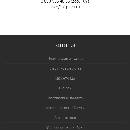
8 800 555 48 55
(доб. 109)
sale@a1plast.ru
Каталог
Пластиковые ящики
Пластиковые лотки
Кассетницы
Big box
Пластиковые паллеты
Мусорные контейнеры
Антистатика
Ударопрочные кейсы