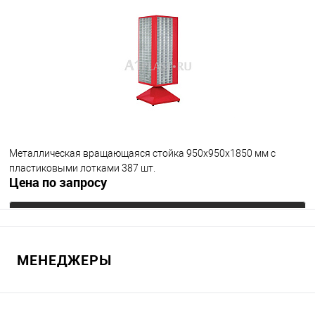
В избранное
Под заказ
Металлическая вращающаяся стойка 950х950х1850 мм с
пластиковыми лотками 387 шт.
Цена по запросу
Запросить цену
МЕНЕДЖЕРЫ
В избранное
Под заказ