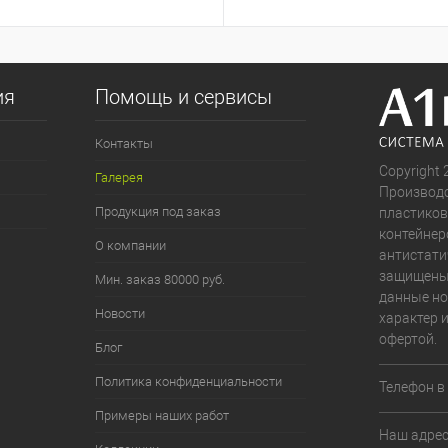
ия
Помощь и сервисы
Контакты
Copyright 
Галерея
Производс
Продукция под заказ
пластиков
контейнер
О компании
антистати
защищены.
Мин. заказ 80000 руб.
данные н
Новости
характер 
офертой.
Блог
Политика конфиденциальности
Телефон в
Примеры наших работ
Наш адрес: