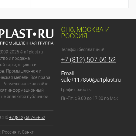
СПб, МОСКВА И
РОССИЯ
Телефон бесплатный!
2009-2025 © a1plast.ru -
тво и продажа
+7 (812) 507-69-52
ой тары, ящиков и
ов. Промышленная и
Email:
ческая мебель. Все права
sale+117850@a1plast.ru
 Размещённые на сайте
График работы
осят информационный
и не являются публичной
Пн-Пт: с 9:00 до 17:30 по Мск
 СПб
+7 (812) 507-69-52
 Россия, г. Санкт-