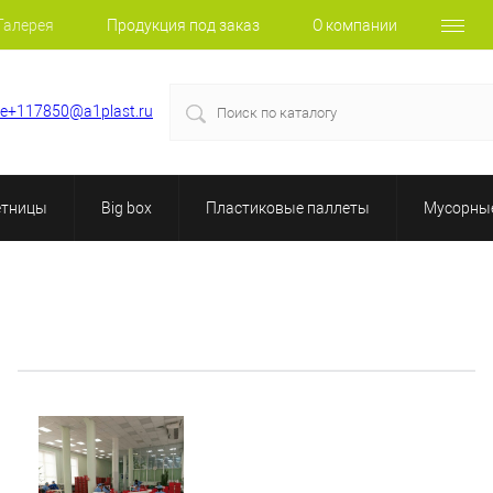
Галерея
Продукция под заказ
О компании
le+117850@a1plast.ru
етницы
Big box
Пластиковые паллеты
Мусорные