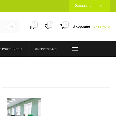
Заказать звонок
0
0
0
В корзине
пока пусто
 контейнеры
Антистатика