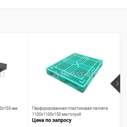
00х155 мм
Перфорированная пластиковая паллета
П
1100х1100х150 мм голуой
г
Цена по запросу
Ц