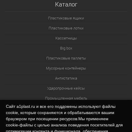
Каталог
Пластиковые ящики
Пластиковые лотки
Кассетницы
Big box
Пластиковые паллеты
Мусорные контейнеры
Антистатика
Ударопрочные кейсы
Промышленная мебель
Сайт a1plast.ru и все его поддомены используют файлы
Изотермические контейнеры
cookie, которые сохраняются и обрабатываются вашим
Контейнеры для технических нужд
браузером при посещении ресурсов.Мы применяем
cookie‑файлы с целью анализа поведения посетителей для
Система хранения из лотков и ячеек
оптимизации контента и функционала, обеспечения