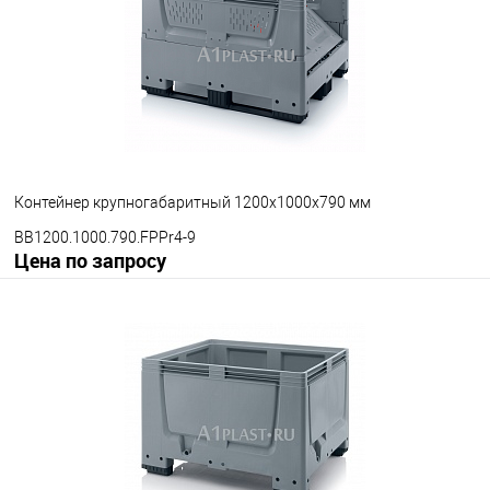
В избранное
Под заказ
Опорные элементы
на полозьях
на ножках
на колесах
Цвет
Контейнер крупногабаритный 1200х1000х790 мм
BB1200.1000.790.FPPr4-9
Цена по запросу
Запросить цену
В избранное
Под заказ
Опорные элементы
на полозьях
на ножках
на колесах