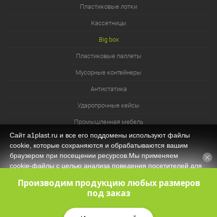
Пластиковые лотки
Кассетницы
Big box
Пластиковые паллеты
Мусорные контейнеры
Антистатика
Ударопрочные кейсы
Промышленная мебель
Сайт a1plast.ru и все его поддомены используют файлы
Изотермические контейнеры
cookie, которые сохраняются и обрабатываются вашим
Контейнеры для технических нужд
браузером при посещении ресурсов.Мы применяем
cookie‑файлы с целью анализа поведения посетителей для
Система хранения из лотков и ячеек
оптимизации контента и функционала, обеспечения
Производим продукцию любых размеров
корректной работы сайта. Оставаясь на нашем сайте, вы
под заказ
соглашаетесь с
Политикой защиты и обработки
персональных данных
и даёте своё согласие на обработку
персональных данных (в т.ч. через сервис Яндекс.Метрика).