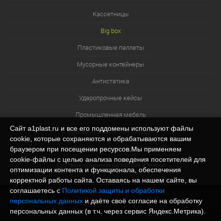
Кассетницы
Big box
Пластиковые паллеты
Мусорные контейнеры
Антистатика
Ударопрочные кейсы
Промышленная мебель
Сайт a1plast.ru и все его поддомены используют файлы
Изотермические контейнеры
cookie, которые сохраняются и обрабатываются вашим
Контейнеры для технических нужд
браузером при посещении ресурсов.Мы применяем
cookie‑файлы с целью анализа поведения посетителей для
Система хранения из лотков и ячеек
оптимизации контента и функционала, обеспечения
корректной работы сайта. Оставаясь на нашем сайте, вы
соглашаетесь с
Политикой защиты и обработки
персональных данных
и даёте своё согласие на обработку
персональных данных (в т.ч. через сервис Яндекс.Метрика).