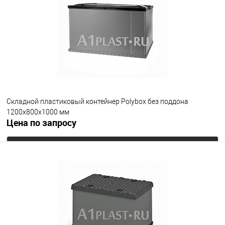
В избранное
Под заказ
Опорные элементы
на полозьях
на ножках
на колесах
Цвет
Складной пластиковый контейнер Polyboх без поддона
1200х800х1000 мм
Цена по запросу
Запросить цену
В избранное
Под заказ
Опорные элементы
без поддона