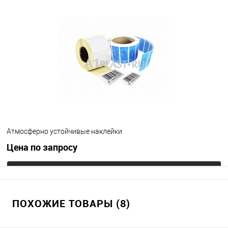
Атмосферно устойчивые наклейки
Цена по запросу
Запросить цену
ПОХОЖИЕ ТОВАРЫ (8)
В избранное
Под заказ
Цвет