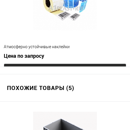
Атмосферно устойчивые наклейки
Цена по запросу
Запросить цену
ПОХОЖИЕ ТОВАРЫ (5)
В избранное
Под заказ
Цвет