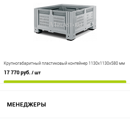
В избранное
Под заказ
Опорные элементы
на полозьях
Цвет
Крупногабаритный пластиковый контейнер 1130х1130х580 мм
17 770 руб.
/ шт
В корзину
МЕНЕДЖЕРЫ
В избранное
Под заказ
Опорные элементы
на ножках