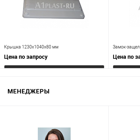
Цвет
Крышка 1230х1040х80 мм
Замок-защел
Цена по запросу
Цена по з
Запросить цену
МЕНЕДЖЕРЫ
Купить в 1 клик
К сравнению
Купить в 1
В избранное
Под заказ
В избранно
Цвет