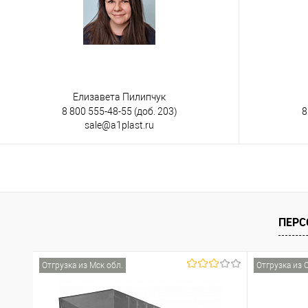
Елизавета Пилипчук
8 800 555-48-55
(доб. 203)
8
sale@a1plast.ru
ПЕРС
Отгрузка из Мск обл.
Отгрузка из 