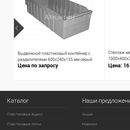
Стеллаж м
Выдвижной пластиковый контейнер с
1000х400х
разделителями 600х240х155 мм серый
Цена по запросу
Цена: 16
заказ
Каталог
Наши предложен
Пластиковые ящики
Акции
Пластиковые лотки
Новинки