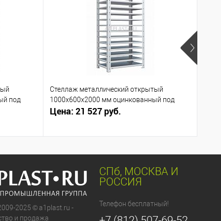
тый
Стеллаж металлический открытый
Стел
ый под
1000х600х2000 мм оцинкованный под
1000
Цена: 21 527 руб.
Цена
заказ
СПб, МОСКВА И
РОССИЯ
Телефон бесплатный!
2009-2025 © a1plast.ru -
тво и продажа
+7 (812) 507-69-52