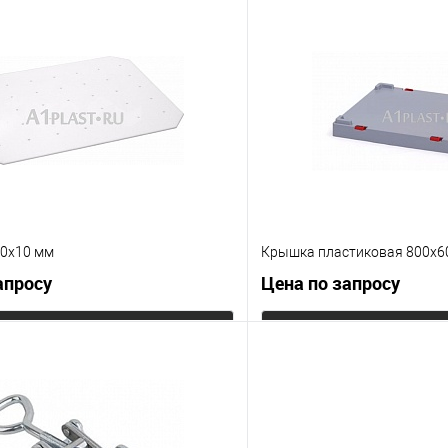
 клик
К сравнению
Купить в 1 клик
е
Под заказ
В избранное
Цвет
20х10 мм
Крышка пластиковая 800х6
апросу
Цена по запросу
Запросить цену
Запросит
 клик
К сравнению
Купить в 1 клик
е
Под заказ
В избранное