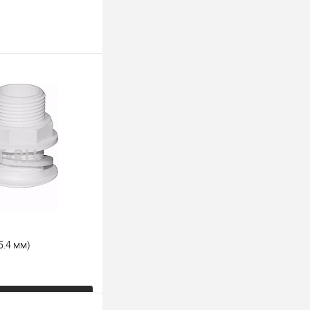
5.4 мм)
ь цену