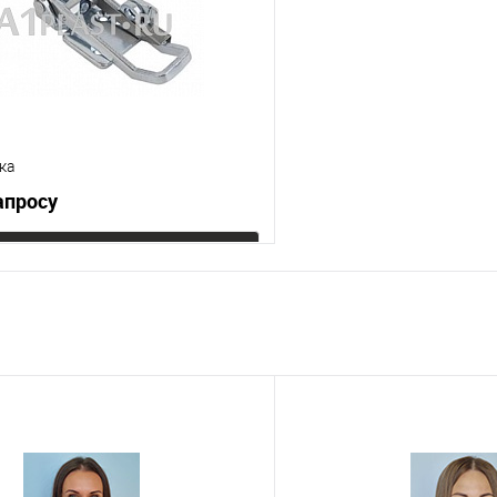
Цвет
ка
апросу
Запросить цену
 клик
К сравнению
е
Под заказ