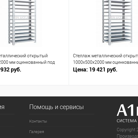
еталлический открытый
Стеллаж металлический откры
2000 мм оцинкованный под
1000х500х2000 мм оцинкованн
 932 руб.
Цена: 19 421 руб.
заказ
ия
Помощь и сервисы
Контакты
Copyright 
Галерея
Производс