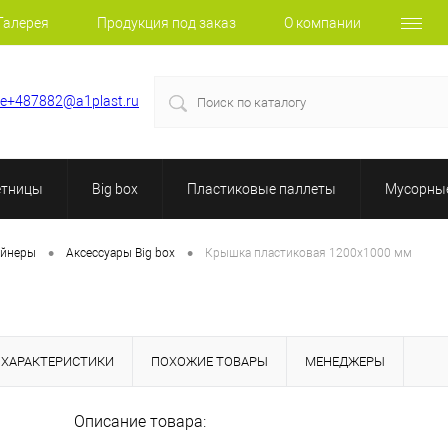
Галерея
Продукция под заказ
О компании
le+487882@a1plast.ru
етницы
Big box
Пластиковые паллеты
Мусорные
•
•
ейнеры
Аксессуары Big box
Крышка пластиковая 1200х1000 мм
ХАРАКТЕРИСТИКИ
ПОХОЖИЕ ТОВАРЫ
МЕНЕДЖЕРЫ
Описание товара: