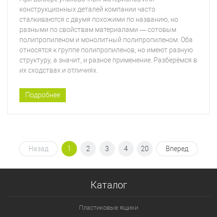
конструкционных деталей компании часто
сталкиваются с двумя похожими по названию, но
разными по свойствам материалами — сотовым
полипропиленом и монолитный полипропиленом. Оба
относятся к группе полипропиленов, но имеют разную
структуру, а значит, и разное применение. Разберёмся в
их сходствах и отличиях.
Подробнее
Назад
1
2
3
4
20
Вперед
Каталог
Пластиковые ящики