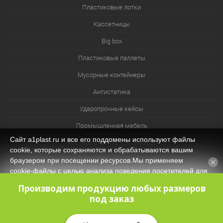
Пластиковые лотки
Кассетницы
Big box
Пластиковые паллеты
Мусорные контейнеры
Антистатика
Ударопрочные кейсы
Промышленная мебель
Сайт a1plast.ru и все его поддомены используют файлы
Изотермические контейнеры
cookie, которые сохраняются и обрабатываются вашим
Контейнеры для технических нужд
браузером при посещении ресурсов.Мы применяем
cookie‑файлы с целью анализа поведения посетителей для
Система хранения из лотков и ячеек
оптимизации контента и функционала, обеспечения
Производим продукцию любых размеров
корректной работы сайта. Оставаясь на нашем сайте, вы
под заказ
соглашаетесь с
Политикой защиты и обработки
персональных данных
и даёте своё согласие на обработку