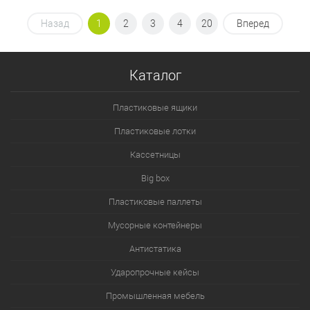
Назад
1
2
3
4
20
Вперед
Каталог
Пластиковые ящики
Пластиковые лотки
Кассетницы
Big box
Пластиковые паллеты
Мусорные контейнеры
Антистатика
Ударопрочные кейсы
Промышленная мебель